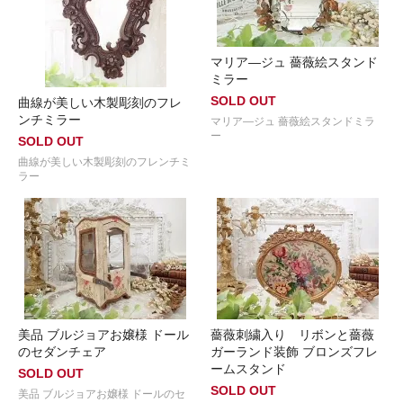
マリア―ジュ 薔薇絵スタンド
ミラー
SOLD OUT
曲線が美しい木製彫刻のフレ
ンチミラー
マリア―ジュ 薔薇絵スタンドミラ
ー
SOLD OUT
曲線が美しい木製彫刻のフレンチミ
ラー
美品 ブルジョアお嬢様 ドール
薔薇刺繍入り リボンと薔薇
のセダンチェア
ガーランド装飾 ブロンズフレ
ームスタンド
SOLD OUT
SOLD OUT
美品 ブルジョアお嬢様 ドールのセ