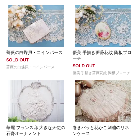
薔薇の白蝶貝・コインパース
優美 手描き薔薇花紋 陶板ブロ
ーチ
SOLD OUT
SOLD OUT
薔薇の白蝶貝・コインパース
優美 手描き薔薇花紋 陶板ブローチ
華麗 フランス邸 大きな天使の
巻きバラと花かご刺繍のリネ
石膏オーナメント
ンケース