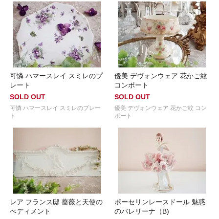
可憐 ハマースレイ スミレのプ
優美 デヴォンウェア 花かご紋
レート
コンポート
SOLD OUT
SOLD OUT
可憐 ハマースレイ スミレのプレー
優美 デヴォンウェア 花かご紋 コン
ト
ポート
レア フランス邸 薔薇と天使の
ポーセリンレースドール 魅惑
ぺディメント
のバレリーナ（B)