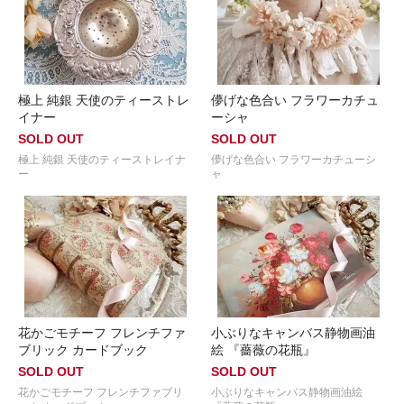
極上 純銀 天使のティーストレ
儚げな色合い フラワーカチュ
イナー
ーシャ
SOLD OUT
SOLD OUT
極上 純銀 天使のティーストレイナ
儚げな色合い フラワーカチューシ
ー
ャ
花かごモチーフ フレンチファ
小ぶりなキャンバス静物画油
ブリック カードブック
絵 『薔薇の花瓶』
SOLD OUT
SOLD OUT
花かごモチーフ フレンチファブリ
小ぶりなキャンバス静物画油絵