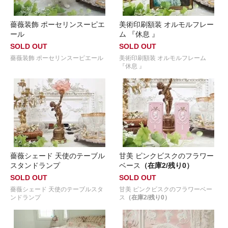
薔薇装飾 ポーセリンスーピエ
美術印刷額装 オルモルフレー
ール
ム 『休息 』
SOLD OUT
SOLD OUT
薔薇装飾 ポーセリンスーピエール
美術印刷額装 オルモルフレーム
『休息 』
薔薇シェード 天使のテーブル
甘美 ピンクビスクのフラワー
スタンドランプ
ベース
（在庫2/残り0）
SOLD OUT
SOLD OUT
薔薇シェード 天使のテーブルスタ
甘美 ピンクビスクのフラワーベー
ンドランプ
ス
（在庫2/残り0）