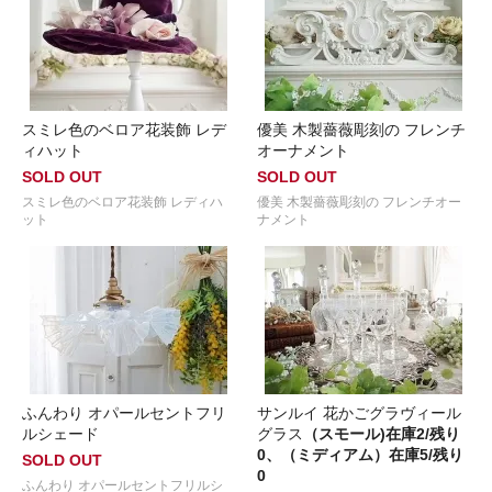
スミレ色のベロア花装飾 レデ
優美 木製薔薇彫刻の フレンチ
ィハット
オーナメント
SOLD OUT
SOLD OUT
スミレ色のベロア花装飾 レディハ
優美 木製薔薇彫刻の フレンチオー
ット
ナメント
ふんわり オパールセントフリ
サンルイ 花かごグラヴィール
ルシェード
グラス
（スモール)在庫2/残り
0、（ミディアム）在庫5/残り
SOLD OUT
0
ふんわり オパールセントフリルシ