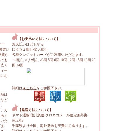
【お支払い方法について】
ィー
お支払いは以下から
接買い
ゆうちょ銀行/楽天銀行
雑貨か
各種クレジットカードがご利用いただけます。
地でも
一括払い/リボ払い/3回 5回 6回 10回 12回 15回 18回 20
幅広く
回 24回
ティー
軽にお
詳細は
▲こちら
をご参照下さい。
商品は
トなど
す。
【発送方法について】
ビ、カ
ヤマト運輸/佐川急便/クロネコメール便定形外郵
はあく
便/EMS
をいた
千葉県より全国、海外発送を実費にて承ります。
げま