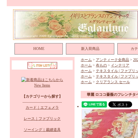
HOME
新入荷商品
カテ
ホーム
>
アンティーク全商品
>
2
ホーム
>
布もの
>
インテリア
ホーム
>
テキスタイル | ファブリ
ホーム
>
テキスタイル | ファブリ
ホーム
>
クリアランス セール
New Items
華麗 ロココ薔薇のフレンチタ
【カテゴリーから探す】
--------------------------------
カード｜エフェメラ
レース｜ファブリック
ソーイング｜裁縫道具