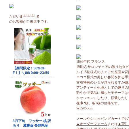
ただいま
名
のお客様がご来店中です。
1880年代 フランス
19世紀 サロンチェアの張り地タ
ルイ15世様式のチェアの座面や
ロココ様式の美しい客間を飾る手
古布特有のシミが見られますが破
アンティーク生地としての趣きの
艶やかで気品に満ちたモチーフは
クッションにしたり、額装したり
在庫2枚、各1枚の価格です。
W55×53cm
---------------------------------------------
メールやショッピングカートでお
▲オーダーフォーム
または
▲TEL