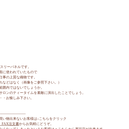
ピスリーパネルです。
背面に使われていたもので
仕事の上質な織物です。
れなどはなく（画像をご参照下さい。）
範囲内ではないでしょうか。
サロンのティータイムを素敵に演出したことでしょう。
・・お愉しみ下さい。
-----------------------
買い物出来ないお客様は↓こちらをクリック
、FAX注文書
からお気軽にどうぞ。