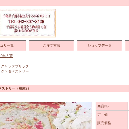
ゴリ一覧
ご注文方法
ショップデータ
020年入荷
ック
>
ファブリック
ック
>
タペストリー
ペストリー
（在庫2）
商品No.
定 価
販売価格