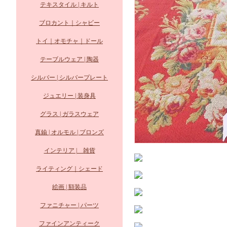
テキスタイル | キルト
ブロカント｜シャビー
トイ｜オモチャ｜ドール
テーブルウェア | 陶器
シルバー | シルバープレート
ジュエリー | 装身具
グラス | ガラスウェア
真鍮 | オルモル | ブロンズ
インテリア | 雑貨
ライティング｜シェード
絵画 | 額装品
ファニチャー | パーツ
ファインアンティーク