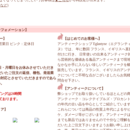
なくなってしまったというお客様は
▲こちら
から再設定が出来ます。
など)
ンフォメーション】
ー】
【はじめてのお客様へ】
営業日 ピンク：定休日
アンティークショップ Eglantyne（エグランテ
ヌ）では、 年に数回 フランス、イギリスへ直
付けに行き、 日常使いの出来るアンティーク
ら芸術的な価値ある逸品アンティークまで現
なかなか手に入らない珍しいアンティークを
日・月曜日をお休みさせていただき
販売しています。フランス、イギリスのアン
だいたご注文の返信、梱包、発送業
クについてご不明な点がございましたらお気
の対応とさせていただきますのであら
問合せ下さい。
い。
【アンティークについて】
ングは24時間
弊ショップでお取り扱いしているほとんどの
っております。
アンティーク・コレクテイブルズ・ブロカン
の年代の古い品を中心としてご紹介していま
ィア】
これらについては商品の性質上年代によるサ
ケ、ダメージ等がございます。アンティーク
までも新品ではありませんので十分なご理解
だいた上ご注文下さいますようお願い申し上