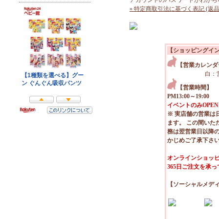
アカウントのパスワードがわから
» 特定商取引法に基づく表記 (返品
【ショッピングイ
【営業カレンダ
白：
【営業時間】
PM13:00～19:00
イベントのみOPEN
※ 実店舗の営業は
ます。 この間いた
務は翌営業日以降
かじめご了承下さ
オンラインショッピ
365日ご注文を承
【ソーシャルメデ