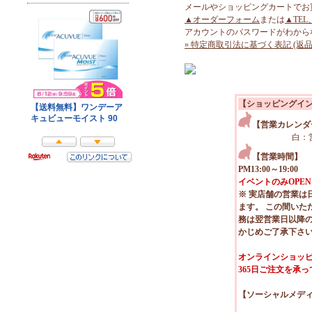
メールやショッピングカートでお
▲オーダーフォーム
または
▲TEL
アカウントのパスワードがわから
» 特定商取引法に基づく表記 (返品
【ショッピングイ
【営業カレンダ
白：
【営業時間】
PM13:00～19:00
イベントのみOPEN
※ 実店舗の営業は
ます。 この間いた
務は翌営業日以降
かじめご了承下さ
オンラインショッピ
365日ご注文を承
【ソーシャルメデ