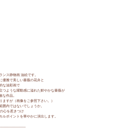
ランス静物画 油絵です。
に優雅で美しい薔薇の花弁と
的な油彩画で
立つような躍動感に溢れた鮮やかな薔薇が
敵な作品。
りますが（画像をご参照下さい。）
範囲内ではないでしょうか。
人の心を惹きつけ
カルポイントを華やかに演出します。
-----------------------