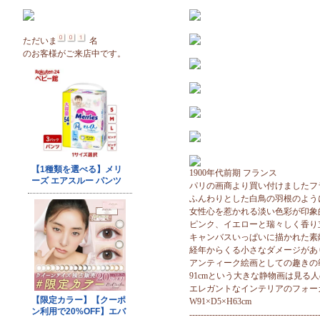
ただいま
名
のお客様がご来店中です。
1900年代前期 フランス
パリの画商より買い付けましたフ
ふんわりとした白鳥の羽根のよう
女性心を惹かれる淡い色彩が印象
ピンク、イエローと瑞々しく香り
キャンバスいっぱいに描かれた素
経年からくる小さなダメージがあ
アンティーク絵画としての趣きの
91cmという大きな静物画は見る
エレガントなインテリアのフォー
W91×D5×H63cm
---------------------------------------------