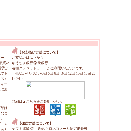
【お支払い方法について】
ィー
お支払いは以下から
接買い
ゆうちょ銀行/楽天銀行
雑貨か
各種クレジットカードがご利用いただけます。
地でも
一括払い/リボ払い/3回 5回 6回 10回 12回 15回 18回 20
幅広く
回 24回
ティー
軽にお
詳細は
▲こちら
をご参照下さい。
商品は
トなど
す。
【発送方法について】
ビ、カ
ヤマト運輸/佐川急便/クロネコメール便定形外郵
はあく