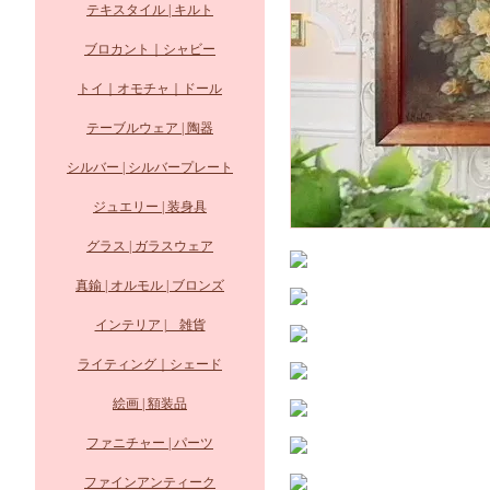
テキスタイル | キルト
ブロカント｜シャビー
トイ｜オモチャ｜ドール
テーブルウェア | 陶器
シルバー | シルバープレート
ジュエリー | 装身具
グラス | ガラスウェア
真鍮 | オルモル | ブロンズ
インテリア | 雑貨
ライティング｜シェード
絵画 | 額装品
ファニチャー | パーツ
ファインアンティーク