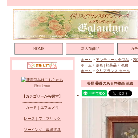
HOME
新入荷商品
カテ
ホーム
>
アンティーク全商品
>
2
ホーム
>
絵画 | 額装品
>
油絵
ホーム
>
クリアランス セール
美麗 薔薇のある静物画 油絵
New Items
【カテゴリーから探す】
--------------------------------
カード｜エフェメラ
レース｜ファブリック
ソーイング｜裁縫道具