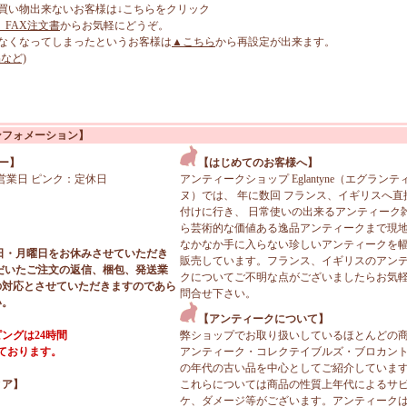
買い物出来ないお客様は↓こちらをクリック
、FAX注文書
からお気軽にどうぞ。
なくなってしまったというお客様は
▲こちら
から再設定が出来ます。
など)
ンフォメーション】
ー】
【はじめてのお客様へ】
営業日 ピンク：定休日
アンティークショップ Eglantyne（エグランテ
ヌ）では、 年に数回 フランス、イギリスへ直
付けに行き、 日常使いの出来るアンティーク
ら芸術的な価値ある逸品アンティークまで現
なかなか手に入らない珍しいアンティークを
日・月曜日をお休みさせていただき
販売しています。フランス、イギリスのアン
だいたご注文の返信、梱包、発送業
クについてご不明な点がございましたらお気
の対応とさせていただきますのであら
問合せ下さい。
い。
【アンティークについて】
ングは24時間
弊ショップでお取り扱いしているほとんどの
っております。
アンティーク・コレクテイブルズ・ブロカン
の年代の古い品を中心としてご紹介していま
ィア】
これらについては商品の性質上年代によるサ
ケ、ダメージ等がございます。アンティーク