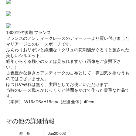
1800年代後期 フランス
フランスのアンティークレースのディーラーより買い付けました
マリアージュのレースポーチです。
ふんわりおリボンと繊細なエクリュの花刺繍がぐるりと施された
美しいシルエット。
経年からくる極小のシミは見られますが（画像をご参照下さ
い。）
古色豊かな趣きとアンティークの古布として、雰囲気を損なうも
のではございません。
ほつれや破れは無く、実用としてお使いいただけます。
当時のレース職人がじっくりと時間をかけて作った貴重な作品で
す。
（本体） W16×D3×H19cm/（紐含全体）40cm
その他の詳細情報
型 番
Jan20-003