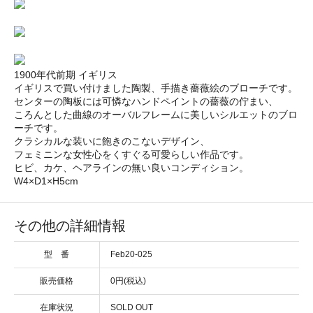
1900年代前期 イギリス
イギリスで買い付けました陶製、手描き薔薇絵のブローチです。
センターの陶板には可憐なハンドペイントの薔薇の佇まい、
ころんとした曲線のオーバルフレームに美しいシルエットのブロ
ーチです。
クラシカルな装いに飽きのこないデザイン、
フェミニンな女性心をくすぐる可愛らしい作品です。
ヒビ、カケ、ヘアラインの無い良いコンディション。
W4×D1×H5cm
その他の詳細情報
型 番
Feb20-025
販売価格
0円(税込)
在庫状況
SOLD OUT