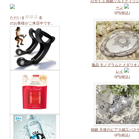
ロカイユ 純銀ソルトディッ
ーン
0円(税込)
ただいま
名
のお客様がご来店中です。
逸品 モノグラムとメダリオ
レイ
0円(税込)
純銀 天使のピアス細工バス
0円(税込)