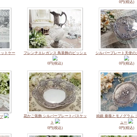
0円(税込)
レットケー
フレンチエレガンス 鳥装飾のピッシェ
シルバープレート天使の
0円(税込)
0円(税込)
花かご装飾 シルバープレートバスケッ
純銀 薔薇とモノグラム 
プ
ト
ュー
0円(税込)
0円(税込)