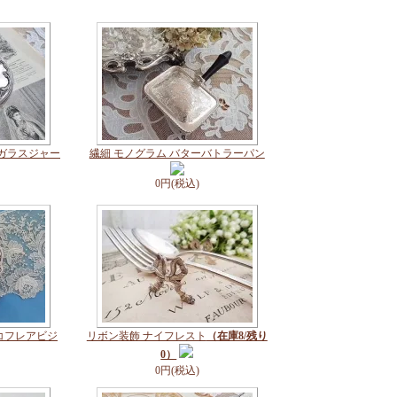
ガラスジャー
繊細 モノグラム バターバトラーパン
0円(税込)
コフレアビジ
リボン装飾 ナイフレスト
（在庫8/残り
0）
0円(税込)