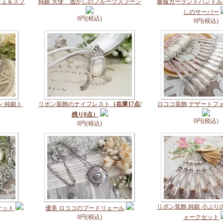
シュ＆スプ
純銀 天使 透かしのフルーツスプーン
薔薇ガーランドハンドル 
しのサーバー
0円(税込)
0円(税込)
ン 純銀ト
リボン装飾のナイフレスト
（在庫17点/
ロココ装飾 デザートフ
残り0点）
0円(税込)
0円(税込)
リボン装飾 純銀 小ぶり
ケット
優美 ロココのプードリェール
0円(税込)
ォークセット