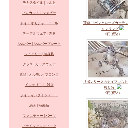
テキスタイル | キルト
ブロカント｜シャビー
可憐 リボンとローズガーラ
トイ｜オモチャ｜ドール
キンリング
テーブルウェア | 陶器
0円(税込)
シルバー | シルバープレート
ジュエリー | 装身具
グラス | ガラスウェア
真鍮 | オルモル | ブロンズ
リボンリースのナイフレスト（
インテリア | 雑貨
残り0）
0円(税込)
ライティング｜シェード
絵画 | 額装品
ファニチャー | パーツ
ファインアンティーク