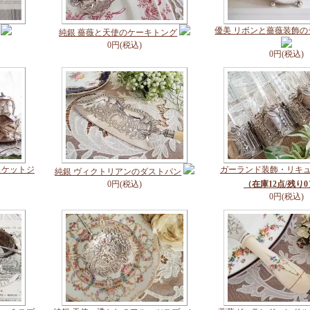
優美 リボンと薔薇装飾
純銀 薔薇と天使のケーキトング
0円(税込)
0円(税込)
スケットジ
ガーランド装飾・リキ
純銀 ヴィクトリアンのダストパン
0円(税込)
（在庫12点/残り0
0円(税込)