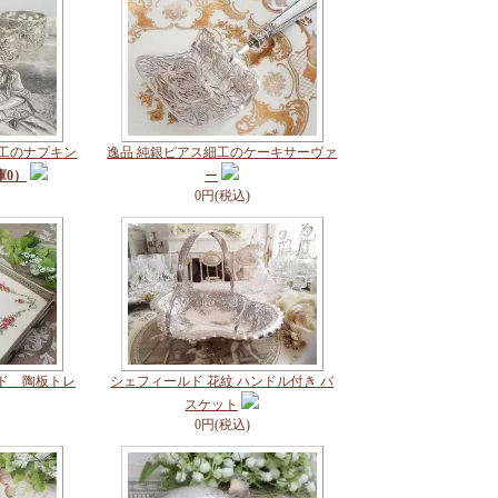
細工のナプキン
逸品 純銀ピアス細工のケーキサーヴァ
庫0）
ー
0円(税込)
ド 陶板トレ
シェフィールド 花紋 ハンドル付き バ
スケット
0円(税込)