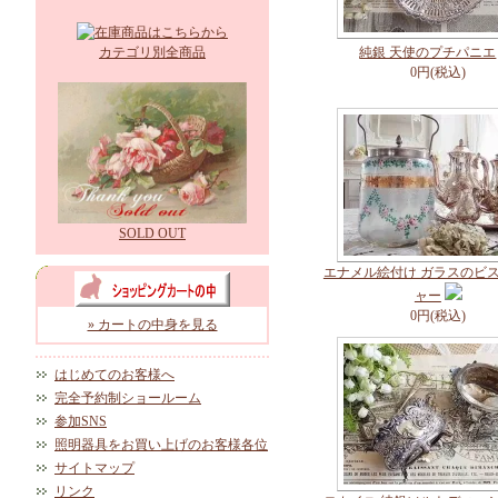
カテゴリ別全商品
純銀 天使のプチパニエ
0円(税込)
SOLD OUT
エナメル絵付け ガラスのビ
ャー
0円(税込)
» カートの中身を見る
はじめてのお客様へ
完全予約制ショールーム
参加SNS
照明器具をお買い上げのお客様各位
サイトマップ
リンク