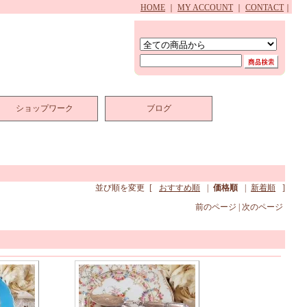
HOME
｜
MY ACCOUNT
｜
CONTACT
｜
ショップワーク
ブログ
並び順を変更
[
おすすめ順
|
価格順
|
新着順
]
前のページ | 次のページ