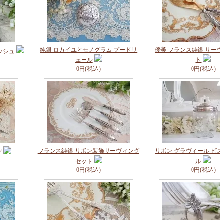
純銀 ロカイユとモノグラム プードリ
優美 フランス純銀 サー
ッシュ
ェール
ト
0円(税込)
0円(税込)
フランス純銀 リボン装飾サーヴィング
リボン グラヴィール ビ
グ
セット
ル
0円(税込)
0円(税込)