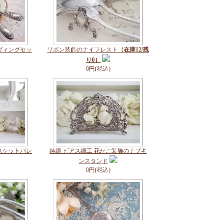
ヴィングセッ
リボン装飾のナイフレスト
（在庫12/残
り0）
0円(税込)
スケットバレ
純銀 ピアス細工 花かご装飾のナプキ
ンスタンド
0円(税込)