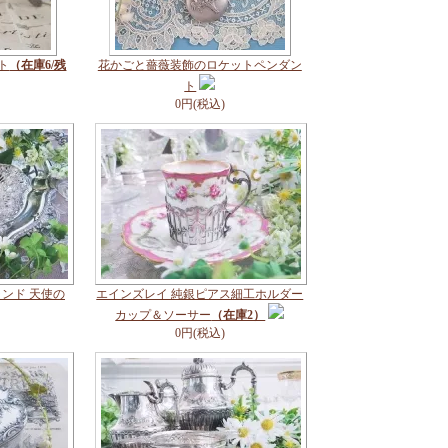
ト
（在庫6/残
花かごと薔薇装飾のロケットペンダン
ト
0円(税込)
ンド 天使の
エインズレイ 純銀ピアス細工ホルダー
カップ＆ソーサー
（在庫2）
0円(税込)