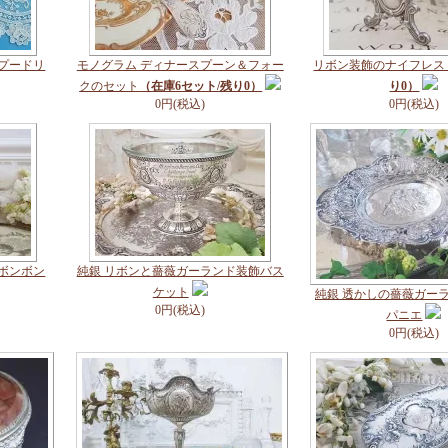
 プードリ
モノグラム ディナースプーン＆フォー
リボン装飾のナイフレス
クのセット
（在庫6セット/残り0）
り0）
0円(税込)
0円(税込)
のボンボン
純銀 リボンと薔薇ガーランド装飾バス
ケット
純銀 透かしの薔薇ガーラ
0円(税込)
パニエ
0円(税込)