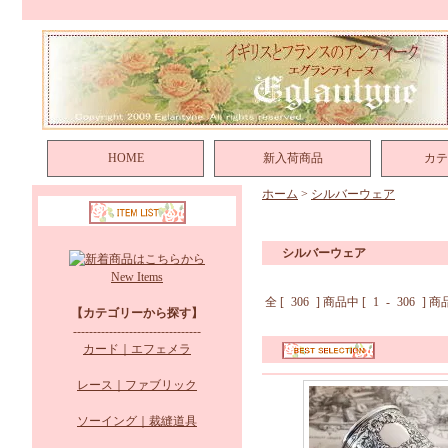
HOME
新入荷商品
カテ
ホーム
>
シルバーウェア
シルバーウェア
New Items
全 [
306
] 商品中 [
1
-
306
] 
【カテゴリーから探す】
--------------------------------
カード｜エフェメラ
レース｜ファブリック
ソーイング｜裁縫道具