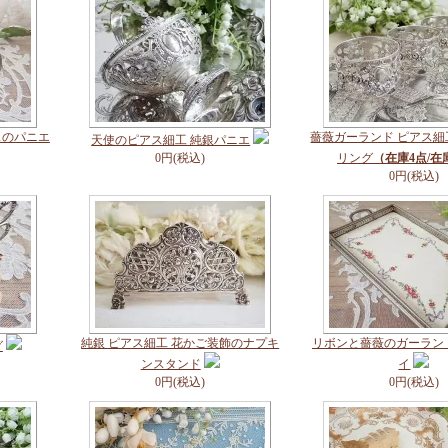
スのパニエ
薔薇ガーランド ピアス
天使のピアス細工 純銀パニエ
0円(税込)
リング
（在庫4点/在
0円(税込)
純銀 ピアス細工 花かご装飾のナプキ
リボンと薔薇のガーラン
グ
ンスタンド
イ
0円(税込)
0円(税込)