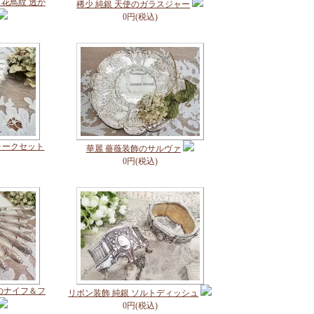
花鳥紋 透か
稀少 純銀 天使のガラスジャー
0円(税込)
ォークセット
華麗 薔薇装飾のサルヴァ
0円(税込)
のナイフ＆フ
リボン装飾 純銀 ソルトディッシュ
0円(税込)