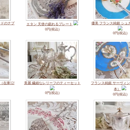
ンドのナプ
優美 フランス純銀 シュ
エタン 天使の戯れるプレート
0円(税込)
0円(税込)
在庫12/
美麗 繊細なレリーフのティーセット
フランス純銀 サーヴィン
本）
0円(税込)
0円(税込)