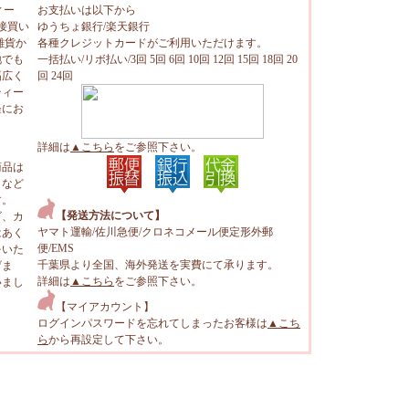
ィー
お支払いは以下から
接買い
ゆうちょ銀行/楽天銀行
雑貨か
各種クレジットカードがご利用いただけます。
地でも
一括払い/リボ払い/3回 5回 6回 10回 12回 15回 18回 20
幅広く
回 24回
ティー
軽にお
詳細は
▲こちら
をご参照下さい。
商品は
トなど
す。
【発送方法について】
ビ、カ
ヤマト運輸/佐川急便/クロネコメール便定形外郵
はあく
便/EMS
をいた
千葉県より全国、海外発送を実費にて承ります。
げま
詳細は
▲こちら
をご参照下さい。
いまし
【マイアカウント】
ログインパスワードを忘れてしまったお客様は
▲こち
ら
から再設定して下さい。