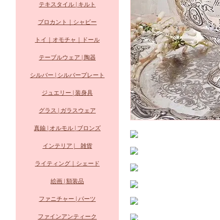
テキスタイル | キルト
ブロカント｜シャビー
トイ｜オモチャ｜ドール
テーブルウェア | 陶器
シルバー | シルバープレート
ジュエリー | 装身具
グラス | ガラスウェア
真鍮 | オルモル | ブロンズ
インテリア | 雑貨
ライティング｜シェード
絵画 | 額装品
ファニチャー | パーツ
ファインアンティーク