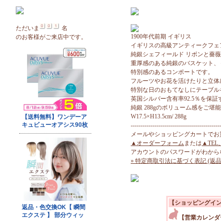
ただいま
名
1900年代前期 イギリス
のお客様がご来店中です。
イギリスの高級アンティークフェ
純銀シェフィールド リボンと薔
重厚感のある純銀のバスケット、
特別感のあるコンポートです。
フルーツやお花を活けたりと立体
特別な日のおもてなしにテーブル
英国シルバー含有率92.5％を保
純銀 288gのボリューム感をご堪
W17.5×H13.5cm/ 288g
---------------------------------------------
メールやショッピングカートでお
▲オーダーフォーム
または
▲TEL
アカウントのパスワードがわから
» 特定商取引法に基づく表記 (返品
【ショッピングイ
【営業カレンダ