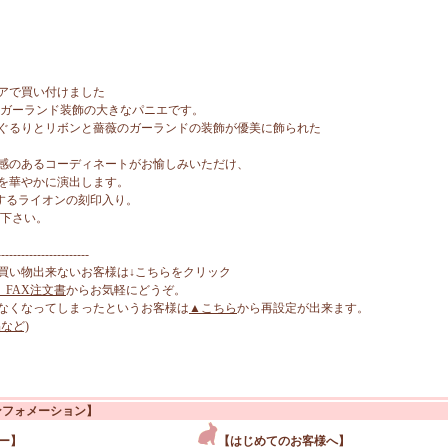
アで買い付けました
薇ガーランド装飾の大きなパニエです。
ぐるりとリボンと薔薇のガーランドの装飾が優美に飾られた
感のあるコーディネートがお愉しみいただけ、
を華やかに演出します。
証するライオンの刻印入り。
能下さい。
-----------------------
買い物出来ないお客様は↓こちらをクリック
、FAX注文書
からお気軽にどうぞ。
なくなってしまったというお客様は
▲こちら
から再設定が出来ます。
など)
ンフォメーション】
ー】
【はじめてのお客様へ】