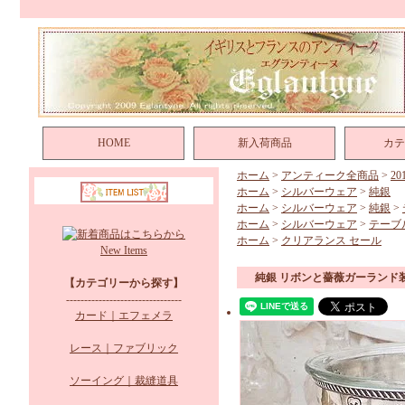
HOME
新入荷商品
カテ
ホーム
>
アンティーク全商品
>
2
ホーム
>
シルバーウェア
>
純銀
ホーム
>
シルバーウェア
>
純銀
>
ホーム
>
シルバーウェア
>
テーブ
ホーム
>
クリアランス セール
New Items
純銀 リボンと薔薇ガーランド
【カテゴリーから探す】
--------------------------------
カード｜エフェメラ
レース｜ファブリック
ソーイング｜裁縫道具