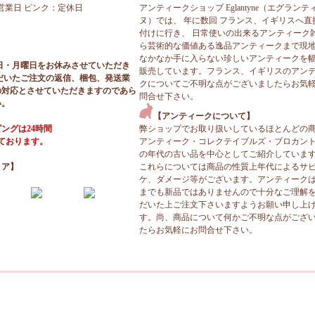
営業日 ピンク：定休日
アンティークショップ Eglantyne（エグランテ
ヌ）では、 年に数回 フランス、イギリスへ直
付けに行き、 日常使いの出来るアンティーク
ら芸術的な価値ある逸品アンティークまで現
なかなか手に入らない珍しいアンティークを
日・月曜日をお休みさせていただき
販売しています。フランス、イギリスのアン
だいたご注文の返信、梱包、発送業
クについてご不明な点がございましたらお気
の対応とさせていただきますのであら
問合せ下さい。
い。
【アンティークについて】
ングは24時間
弊ショップでお取り扱いしているほとんどの
っております。
アンティーク・コレクテイブルズ・ブロカン
の年代の古い品を中心としてご紹介していま
ィア】
これらについては商品の性質上年代によるサ
ケ、ダメージ等がございます。アンティーク
までも新品ではありませんので十分なご理解
だいた上ご注文下さいますようお願い申し上
す。尚、商品について何かご不明な点がござ
たらお気軽にお問合せ下さい。