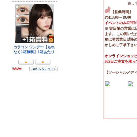
白：
【営業時間】
PM13:00～19:00
イベントのみOPEN
※ 実店舗の営業は
ます。 この間いた
務は翌営業日以降
かじめご了承下さ
オンラインショッピ
365日ご注文を承
【ソーシャルメデ