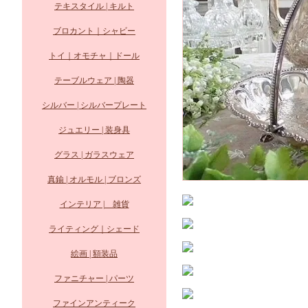
テキスタイル | キルト
ブロカント｜シャビー
トイ｜オモチャ｜ドール
テーブルウェア | 陶器
シルバー | シルバープレート
ジュエリー | 装身具
グラス | ガラスウェア
真鍮 | オルモル | ブロンズ
インテリア | 雑貨
ライティング｜シェード
絵画 | 額装品
ファニチャー | パーツ
ファインアンティーク