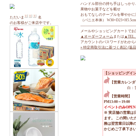
ハンドル部分の持ち手はしっかり
果物やお菓子などを載せ
おもてなしのテーブルを華やかに
ただいま
名
（パニエ本体） W30×D23×H5.5c
のお客様がご来店中です。
---------------------------------------------
メールやショッピングカートでお
▲オーダーフォーム
または
▲TEL
アカウントのパスワードがわから
» 特定商取引法に基づく表記 (返品
【ショッピングイ
【営業カレンダ
白：
【営業時間】
PM13:00～19:00
イベントのみOPEN
※ 実店舗の営業は
ます。 この間いた
務は翌営業日以降
かじめご了承下さ