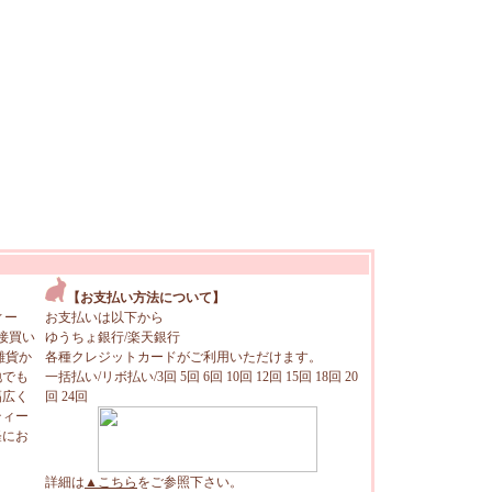
【お支払い方法について】
ィー
お支払いは以下から
接買い
ゆうちょ銀行/楽天銀行
雑貨か
各種クレジットカードがご利用いただけます。
地でも
一括払い/リボ払い/3回 5回 6回 10回 12回 15回 18回 20
幅広く
回 24回
ティー
軽にお
詳細は
▲こちら
をご参照下さい。