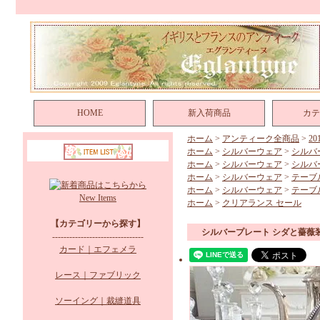
HOME
新入荷商品
カテ
ホーム
>
アンティーク全商品
>
2
ホーム
>
シルバーウェア
>
シルバ
ホーム
>
シルバーウェア
>
シルバ
ホーム
>
シルバーウェア
>
テーブ
ホーム
>
シルバーウェア
>
テーブ
New Items
ホーム
>
クリアランス セール
【カテゴリーから探す】
シルバープレート シダと薔薇
--------------------------------
カード｜エフェメラ
レース｜ファブリック
ソーイング｜裁縫道具