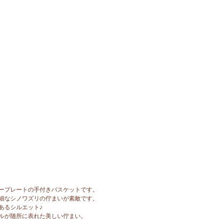
ープレートの手付きバスケットです。
細なシノワズリの佇まいが素敵です。
あるシルエット♪
ルが随所に表れた美しい佇まい。