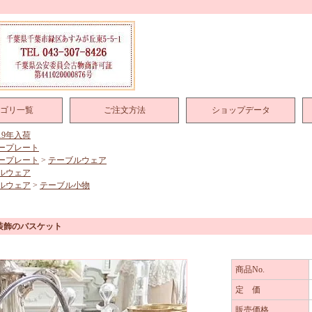
ゴリ一覧
ご注文方法
ショップデータ
019年入荷
ープレート
ープレート
>
テーブルウェア
ルウェア
ルウェア
>
テーブル小物
装飾のバスケット
商品No.
定 価
販売価格