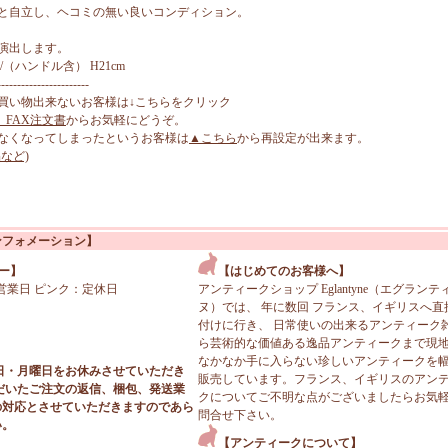
と自立し、ヘコミの無い良いコンディション。
演出します。
m/（ハンドル含） H21cm
-----------------------
買い物出来ないお客様は↓こちらをクリック
、FAX注文書
からお気軽にどうぞ。
なくなってしまったというお客様は
▲こちら
から再設定が出来ます。
など)
ンフォメーション】
ー】
【はじめてのお客様へ】
営業日 ピンク：定休日
アンティークショップ Eglantyne（エグランテ
ヌ）では、 年に数回 フランス、イギリスへ直
付けに行き、 日常使いの出来るアンティーク
ら芸術的な価値ある逸品アンティークまで現
なかなか手に入らない珍しいアンティークを
日・月曜日をお休みさせていただき
販売しています。フランス、イギリスのアン
だいたご注文の返信、梱包、発送業
クについてご不明な点がございましたらお気
の対応とさせていただきますのであら
問合せ下さい。
い。
【アンティークについて】