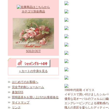
カテゴリ別全商品
SOLD OUT
» カートの中身を見る
はじめてのお客様へ
完全予約制ショールーム
1900年代前期 イギリス
参加SNS
イギリスで買い付けましたシルバ
照明器具をお買い上げのお客様各位
優美な花オーバルのフォルムに繊
サイトマップ
エングレービングによる躍動感の
リンク
職人の意匠を凝らしたディティー