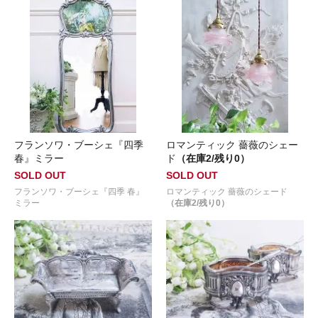
フランソワ・ブーシェ『四季
ロマンティック 薔薇のシェー
春』ミラー
ド
（在庫2/残り0）
SOLD OUT
SOLD OUT
フランソワ・ブーシェ『四季 春』
ロマンティック 薔薇のシェード
ミラー
（在庫2/残り0）