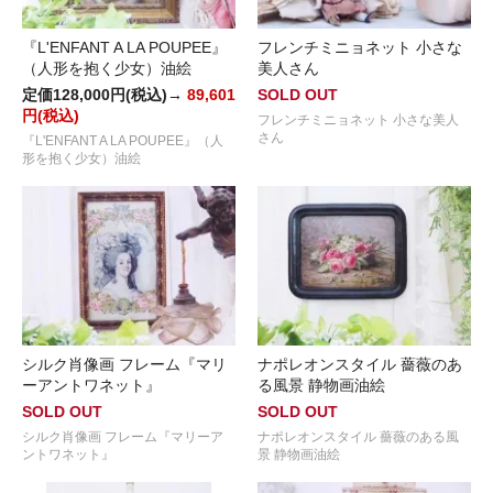
『L'ENFANT A LA POUPEE』
フレンチミニョネット 小さな
（人形を抱く少女）油絵
美人さん
定価128,000円(税込)→
89,601
SOLD OUT
円(税込)
フレンチミニョネット 小さな美人
さん
『L'ENFANT A LA POUPEE』（人
形を抱く少女）油絵
シルク肖像画 フレーム『マリ
ナポレオンスタイル 薔薇のあ
ーアントワネット』
る風景 静物画油絵
SOLD OUT
SOLD OUT
シルク肖像画 フレーム『マリーア
ナポレオンスタイル 薔薇のある風
ントワネット』
景 静物画油絵