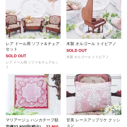
レア ドール用 ソファ＆チェア
木製 オルゴール トイピアノ
セット
SOLD OUT
SOLD OUT
木製 オルゴール トイピアノ
レア ドール用 ソファ＆チェアセッ
ト
マリアージュ ハンカチーフ額
甘美 レースアップリケ クッシ
ョン
定価32,800円(税込)→
22,960