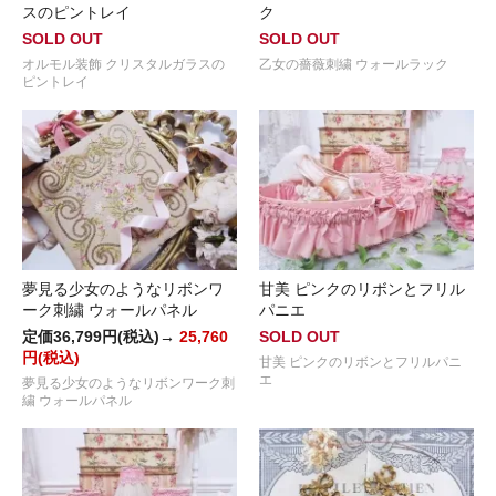
スのピントレイ
ク
SOLD OUT
SOLD OUT
オルモル装飾 クリスタルガラスの
乙女の薔薇刺繍 ウォールラック
ピントレイ
夢見る少女のようなリボンワ
甘美 ピンクのリボンとフリル
ーク刺繍 ウォールパネル
パニエ
定価36,799円(税込)→
25,760
SOLD OUT
円(税込)
甘美 ピンクのリボンとフリルパニ
エ
夢見る少女のようなリボンワーク刺
繍 ウォールパネル