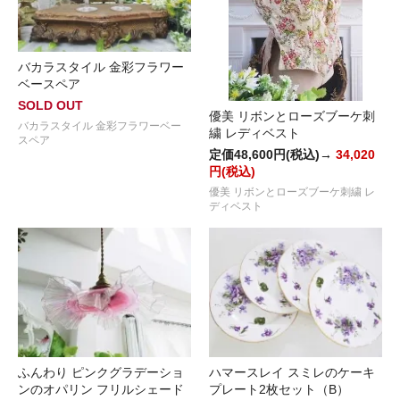
バカラスタイル 金彩フラワー
ベースペア
SOLD OUT
優美 リボンとローズブーケ刺
バカラスタイル 金彩フラワーベー
繍 レディベスト
スペア
定価48,600円(税込)→
34,020
円(税込)
優美 リボンとローズブーケ刺繍 レ
ディベスト
ふんわり ピンクグラデーショ
ハマースレイ スミレのケーキ
ンのオパリン フリルシェード
プレート2枚セット（B）