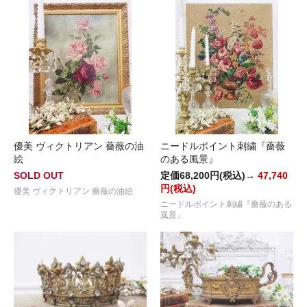
優美 ヴィクトリアン 薔薇の油
ニードルポイント刺繍『薔薇
絵
のある風景』
SOLD OUT
定価68,200円(税込)→
47,740
円(税込)
優美 ヴィクトリアン 薔薇の油絵
ニードルポイント刺繍『薔薇のある
風景』