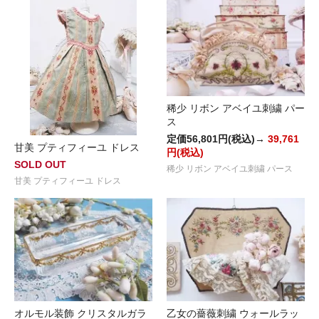
稀少 リボン アベイユ刺繍 パー
ス
定価56,801円(税込)→
39,761
甘美 プティフィーユ ドレス
円(税込)
SOLD OUT
稀少 リボン アベイユ刺繍 パース
甘美 プティフィーユ ドレス
オルモル装飾 クリスタルガラ
乙女の薔薇刺繍 ウォールラッ