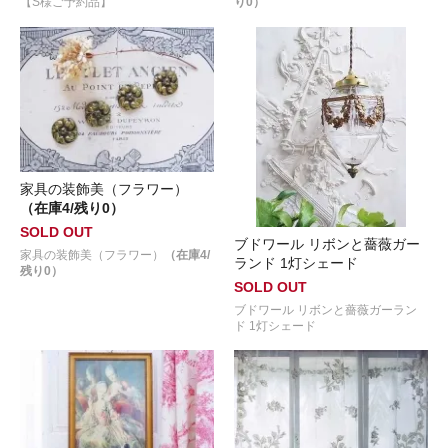
【S様ご予約品】
り0）
家具の装飾美（フラワー）
（在庫4/残り0）
SOLD OUT
ブドワール リボンと薔薇ガー
家具の装飾美（フラワー）
（在庫4/
ランド 1灯シェード
残り0）
SOLD OUT
ブドワール リボンと薔薇ガーラン
ド 1灯シェード