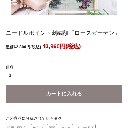
ニードルポイント刺繍額『ローズガーデン』
43,960円(税込)
定価62,800円(税込)
個数
カートに入れる
この商品に登録されているタグ
絵画 | 額装品
布もの
刺繍
布もの
インテリア