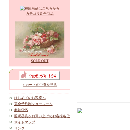
カテゴリ別全商品
SOLD OUT
» カートの中身を見る
はじめてのお客様へ
完全予約制ショールーム
参加SNS
照明器具をお買い上げのお客様各位
サイトマップ
リンク