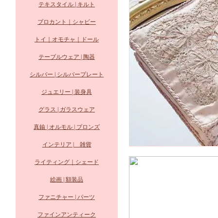
テキスタイル | キルト
ブロカント｜シャビー
トイ｜オモチャ｜ドール
テーブルウェア | 陶器
シルバー | シルバープレート
ジュエリー | 装身具
グラス | ガラスウェア
真鍮 | オルモル | ブロンズ
インテリア | 雑貨
ライティング｜シェード
絵画 | 額装品
ファニチャー | パーツ
ファインアンティーク