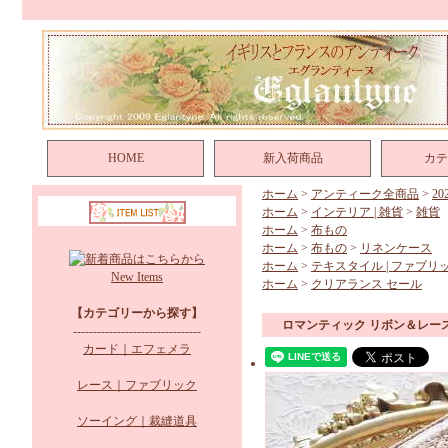
HOME
新入荷商品
カテ
ホーム
>
アンティーク全商品
>
2
ホーム
>
インテリア | 雑貨
>
雑貨
ホーム
>
布もの
ホーム
>
布もの
>
リネンケース
ホーム
>
テキスタイル | ファブリ
New Items
ホーム
>
クリアランス セール
【カテゴリーから探す】
ロマンティック リボン＆レー
--------------------------------
カード｜エフェメラ
レース｜ファブリック
ソーイング｜裁縫道具