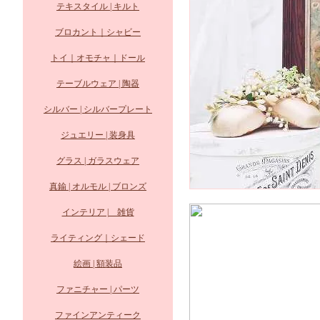
テキスタイル | キルト
ブロカント｜シャビー
トイ｜オモチャ｜ドール
テーブルウェア | 陶器
シルバー | シルバープレート
ジュエリー | 装身具
グラス | ガラスウェア
真鍮 | オルモル | ブロンズ
インテリア | 雑貨
ライティング｜シェード
絵画 | 額装品
ファニチャー | パーツ
ファインアンティーク