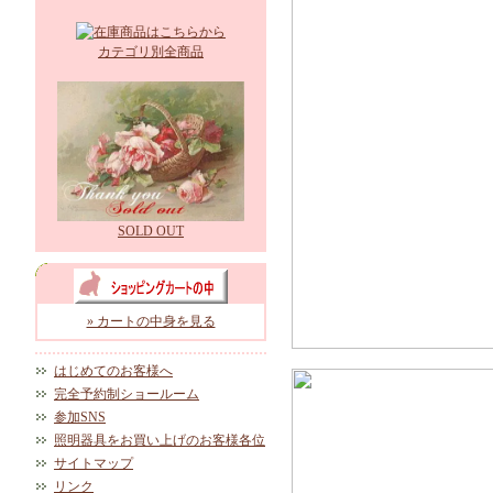
カテゴリ別全商品
SOLD OUT
» カートの中身を見る
はじめてのお客様へ
完全予約制ショールーム
参加SNS
照明器具をお買い上げのお客様各位
サイトマップ
リンク