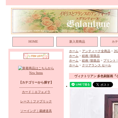
HOME
新入荷商品
カテ
ホーム
>
アンティーク全商品
>
2
ホーム
>
絵画 | 額装品
ホーム
>
絵画 | 額装品
>
プリント |
ホーム
>
クリアランス セール
New Items
ヴィクトリアン 多色刷版画『
【カテゴリーから探す】
--------------------------------
カード｜エフェメラ
レース｜ファブリック
ソーイング｜裁縫道具