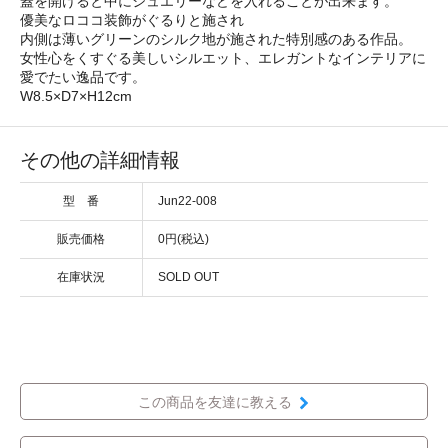
蓋を開けると中にジュエリーなどを入れることが出来ます。
優美なロココ装飾がぐるりと施され
内側は薄いグリーンのシルク地が施された特別感のある作品。
女性心をくすぐる美しいシルエット、エレガントなインテリアに
愛でたい逸品です。
W8.5×D7×H12cm
その他の詳細情報
型 番
Jun22-008
販売価格
0円(税込)
在庫状況
SOLD OUT
この商品を友達に教える