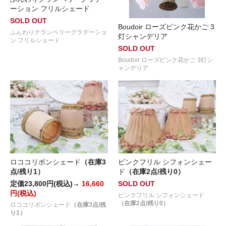
ーション フリルシェード
SOLD OUT
Boudoir ローズピンク花かご 3
ふんわりクランベリーグラデーショ
灯シャンデリア
ン フリルシェード
SOLD OUT
Boudoir ローズピンク花かご 3灯シ
ャンデリア
ロココリボンシェード
（在庫3
ピンクフリル シフォンシェー
点/残り1）
ド
（在庫2点/残り0）
定価23,800円(税込)→
16,660
SOLD OUT
円(税込)
ピンクフリル シフォンシェード
（在庫2点/残り0）
ロココリボンシェード
（在庫3点/残
り1）