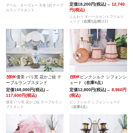
定価18,200円(税込)→
12,740
アール・ヌーヴォー 天使 1灯テーブ
円(税込)
ルランプスタンド
ふんわり オパールセントフリルシ
ェード
（在庫3点/残り2）
優美 パリ窯 花かご紋 テ
ピンクシルク シフォンシ
ーブルランプスタンド
ェード
（在庫4点）
定価168,000円(税込)→
定価12,800円(税込)→
8,960円
117,600円(税込)
(税込)
優美 パリ窯 花かご紋 テーブルラン
ピンクシルク シフォンシェード
プスタンド
（在庫4点）