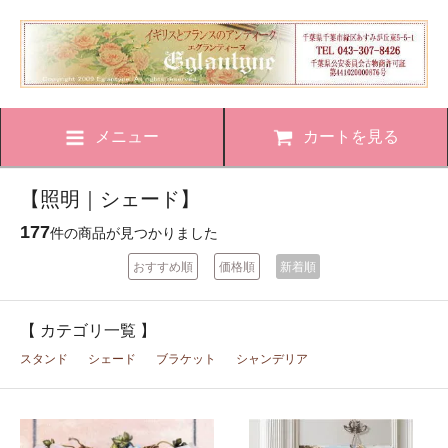
メニュー
カートを見る
【照明｜シェード】
177
件の商品が見つかりました
おすすめ順
価格順
新着順
【 カテゴリ一覧 】
スタンド
シェード
ブラケット
シャンデリア