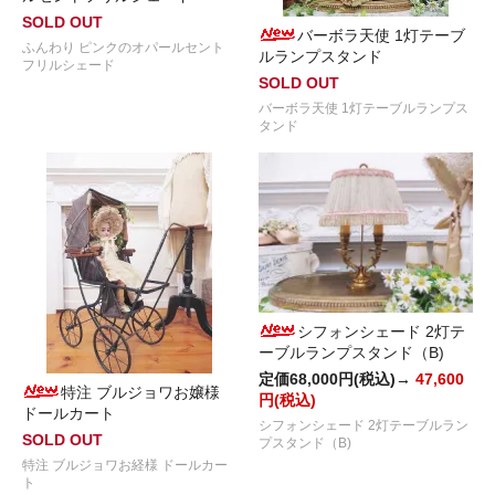
SOLD OUT
バーボラ天使 1灯テーブ
ふんわり ピンクのオパールセント
ルランプスタンド
フリルシェード
SOLD OUT
バーボラ天使 1灯テーブルランプス
タンド
シフォンシェード 2灯テ
ーブルランプスタンド（B)
定価68,000円(税込)→
47,600
特注 ブルジョワお嬢様
円(税込)
ドールカート
シフォンシェード 2灯テーブルラン
SOLD OUT
プスタンド（B)
特注 ブルジョワお経様 ドールカー
ト