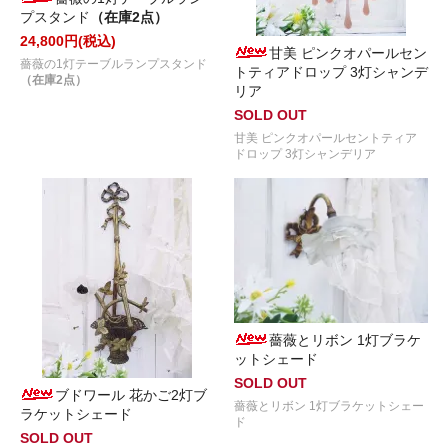
プスタンド
（在庫2点）
24,800円(税込)
甘美 ピンクオパールセン
薔薇の1灯テーブルランプスタンド
トティアドロップ 3灯シャンデ
（在庫2点）
リア
SOLD OUT
甘美 ピンクオパールセントティア
ドロップ 3灯シャンデリア
薔薇とリボン 1灯ブラケ
ットシェード
SOLD OUT
ブドワール 花かご2灯ブ
薔薇とリボン 1灯ブラケットシェー
ラケットシェード
ド
SOLD OUT