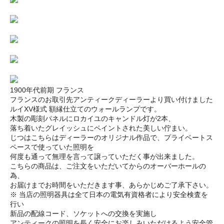
1900年代前期 フランス
フランスのお取引先アンティークディーラーより買い付けました
ルイXV様式 額縁仕立てのウォールランプです。
木製の彫刻パネルにロカイユのキャンドル灯が2本、
落ち着いたグレイッシュにペイントされた美しい佇まい。
じつはこちらはディーラーのオリジナル作品で、プライベートス
ペースで使っていた照明を
何度も通って無理を言って譲っていただく事が出来ました。
こちらの商品は、ご注文をいただいてからのオーバーホールの
為、
お届けまでお時間をいただきます事、あらかじめご了承下さい。
※ 当店の照明器具は全て日本の電気有資格者により安全検査を
行い
新品の配線コード、ソケットへの交換を実施し
アンティークの照明を長く安全にお楽しみいただけるよう安全管