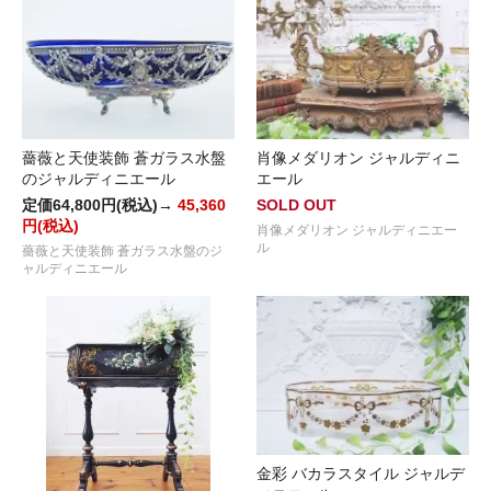
薔薇と天使装飾 蒼ガラス水盤
肖像メダリオン ジャルディニ
のジャルディニエール
エール
定価64,800円(税込)→
45,360
SOLD OUT
円(税込)
肖像メダリオン ジャルディニエー
ル
薔薇と天使装飾 蒼ガラス水盤のジ
ャルディニエール
金彩 バカラスタイル ジャルデ