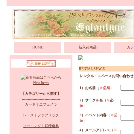
HOME
新入荷商品
カテ
RENTAL SPACE
レンタル・スペースお問い合わせ
New Items
1）お名前
（※必須）
【カテゴリーから探す】
--------------------------------
2）サークル名
（※必
カード｜エフェメラ
須）
レース｜ファブリック
3）イベント内容
（※必
須）
ソーイング｜裁縫道具
4）メールアドレス
（※