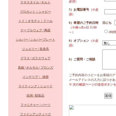
必須）
テキスタイル | キルト
5）お電話番号
（※必
ブロカント｜シャビー
須）
トイ｜オモチャ｜ドール
6）希望のご予約日時
日にち
（※例 ○月○日 11:00
テーブルウェア | 陶器
～）
2時
シルバー | シルバープレート
6）オプション
（※必
須）
ジュエリー | 装身具
グラス | ガラスウェア
6）ご質問・ご相談
真鍮 | オルモル | ブロンズ
ご予約内容のコピーをお客様のア
インテリア | 雑貨
メールアドレスの入力に誤りがあ
※ 次の確認ページの送信ボタン
ライティング｜シェード
絵画 | 額装品
ファニチャー | パーツ
ファインアンティーク