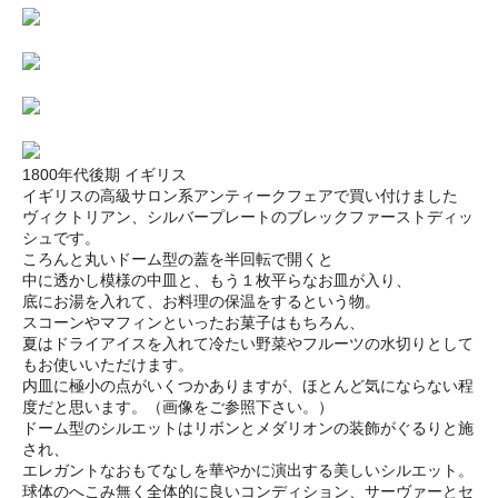
1800年代後期 イギリス
イギリスの高級サロン系アンティークフェアで買い付けました
ヴィクトリアン、シルバープレートのブレックファーストディッ
シュです。
ころんと丸いドーム型の蓋を半回転で開くと
中に透かし模様の中皿と、もう１枚平らなお皿が入り、
底にお湯を入れて、お料理の保温をするという物。
スコーンやマフィンといったお菓子はもちろん、
夏はドライアイスを入れて冷たい野菜やフルーツの水切りとして
もお使いいただけます。
内皿に極小の点がいくつかありますが、ほとんど気にならない程
度だと思います。（画像をご参照下さい。）
ドーム型のシルエットはリボンとメダリオンの装飾がぐるりと施
され、
エレガントなおもてなしを華やかに演出する美しいシルエット。
球体のへこみ無く全体的に良いコンディション、サーヴァーとセ