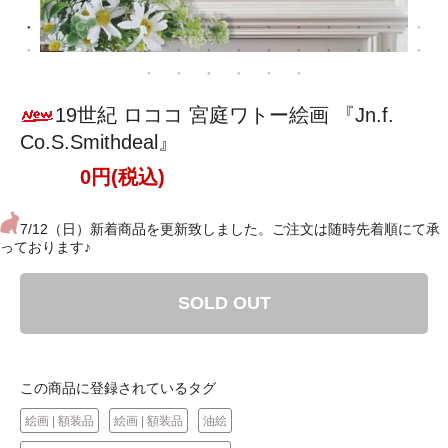
19世紀 ロココ 宮庭ワトー絵画 『Jn.f.
Co.S.Smithdeal』
0円(税込)
7/12（日）新着商品を更新致しました。ご注文は随時先着順にて承
っております♪
SOLD OUT
この商品に登録されているタグ
絵画 | 額装品
絵画 | 額装品
油絵