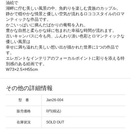
油絵で
湖畔に佇む美しい風景の中、魚釣りを楽しむ貴族のカップル。
静かで穏やかな情景と優しい空気が流れるロココスタイルのロマ
ンティックな作品です。
かごいっぱいに摘んだばかりの葡萄を入れ、
豊かな自然と柔らかな緑に包まれた幸福な時間が流れます。
古いキャンバスに今も尚、ふんわり淡い色彩とロマンティックな
優しい風景は
幸せに満ち溢れた美しい想い出が描かれた世界に1つの作品で
す。
エレガントなインテリアのフォーカルポイントに彩りを添える特
別感のある絵画です。
W73×2.5×H55cm
その他の詳細情報
型 番
Jan26-004
販売価格
0円(税込)
在庫状況
SOLD OUT