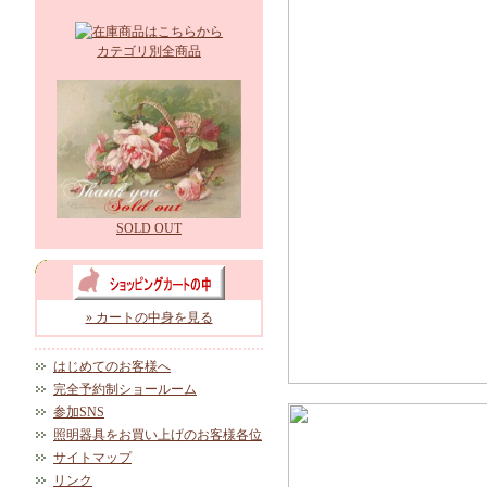
カテゴリ別全商品
SOLD OUT
» カートの中身を見る
はじめてのお客様へ
完全予約制ショールーム
参加SNS
照明器具をお買い上げのお客様各位
サイトマップ
リンク