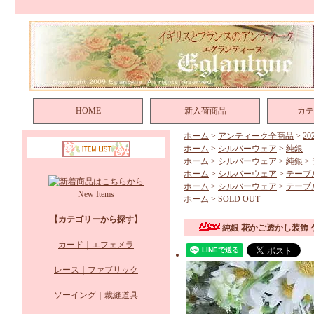
HOME
新入荷商品
カテ
ホーム
>
アンティーク全商品
>
2
ホーム
>
シルバーウェア
>
純銀
ホーム
>
シルバーウェア
>
純銀
>
ホーム
>
シルバーウェア
>
テーブ
ホーム
>
シルバーウェア
>
テーブ
New Items
ホーム
>
SOLD OUT
【カテゴリーから探す】
純銀 花かご透かし装飾
--------------------------------
カード｜エフェメラ
レース｜ファブリック
ソーイング｜裁縫道具