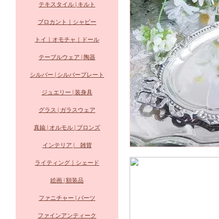
テキスタイル | キルト
ブロカント｜シャビー
トイ｜オモチャ｜ドール
テーブルウェア | 陶器
シルバー | シルバープレート
ジュエリー | 装身具
グラス | ガラスウェア
真鍮 | オルモル | ブロンズ
インテリア | 雑貨
ライティング｜シェード
絵画 | 額装品
ファニチャー | パーツ
ファインアンティーク