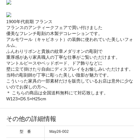
1900年代前期 フランス
フランスのアンティークフェアで買い付けました
優美なフレンチ彫刻の木製デコレーションです。
アルモワール（キャビネット）の装飾に使われていた美しいフォ
ルム、
ふんわりリボンと貴族の紋章メダリオンの彫刻で
重厚感があり家具職人の丁寧な仕事がご覧いただけます。
マントルピースやベッドボード、ドア飾りなどに
壁に立て掛けたり自由にディスプレイをお愉しみいただけます。
当時の彫刻師が丁寧に彫った美しい陰影が魅力です。
こういった家具の一部素材だけを販売しているお店は意外に少な
いのでお探しの方へ。
＊ こちらの商品は全国送料無料にて対応致します。
W123×D5.5×H25cm
その他の詳細情報
型 番
May26-002