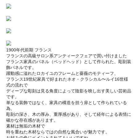
1900年代前期 フランス
フランスの高級サロン系アンティークフェアで買い付けました
フランス家具のパネル（ベッドヘッド）として作られた、彫刻装
飾パネルです。
躍動感に溢れたロカイユのフレームと薔薇のモティーフ、
フランス19世紀家具で好まれたネオ・クラシカル〜ルイ16世様
式の流れで
ディープな彫刻は見る角度によって陰影を映し出す美しい芸術品
です。
単なる装飾ではなく、家具の構造を担う扉として作られている
為、
彫刻の深さ、木の厚み、重厚感があり、そして経年による表情に
確かな存在感があります。
素材は無垢の木材で
時を重ねた木材ならではの自然な風合いが魅力です。
お好みの色にペイントされてもいいですね。