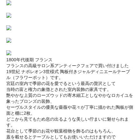
1800年代後期 フランス
フランスの高級サロン系アンティークフェアで買い付けました
19世紀 ナポレオン3世様式 陶板付きジャルディニエールテーブ
ル（フラワーポット）です。
宮廷の室内で季節の花を愛でるという最高の贅沢として
当時の富と権力の象徴とされた室内装飾の家具です。
艶やかな上質のローズウッドの寄木細工としなやかなロカイユを
象ったブロンズの装飾、
セーヴルスタイルの優美な薔薇や花々が丁寧に描かれた陶板が側
面と棚に2枚、
どこから見てもため息の出るような美しい佇まいに魅せられま
す。
花台として季節のお花や観葉植物を飾るのはもちろん、
蓋を載せるとテーブルとしてもお使いいただけますので