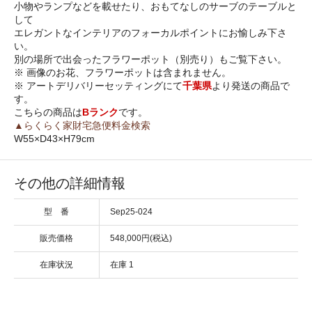
小物やランプなどを載せたり、おもてなしのサーブのテーブルと
して
エレガントなインテリアのフォーカルポイントにお愉しみ下さ
い。
別の場所で出会ったフラワーポット（別売り）もご覧下さい。
※ 画像のお花、フラワーポットは含まれません。
※ アートデリバリーセッティングにて
千葉県
より発送の商品で
す。
こちらの商品は
Bランク
です。
▲らくらく家財宅急便料金検索
W55×D43×H79cm
その他の詳細情報
型 番
Sep25-024
販売価格
548,000円(税込)
在庫状況
在庫 1