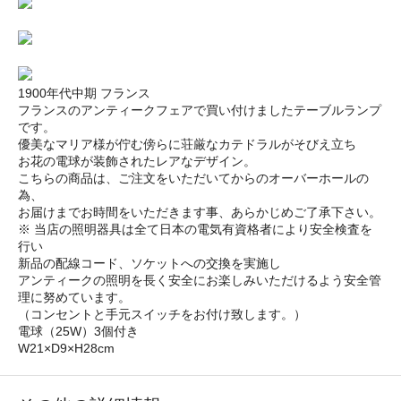
1900年代中期 フランス
フランスのアンティークフェアで買い付けましたテーブルランプ
です。
優美なマリア様が佇む傍らに荘厳なカテドラルがそびえ立ち
お花の電球が装飾されたレアなデザイン。
こちらの商品は、ご注文をいただいてからのオーバーホールの
為、
お届けまでお時間をいただきます事、あらかじめご了承下さい。
※ 当店の照明器具は全て日本の電気有資格者により安全検査を
行い
新品の配線コード、ソケットへの交換を実施し
アンティークの照明を長く安全にお楽しみいただけるよう安全管
理に努めています。
（コンセントと手元スイッチをお付け致します。）
電球（25W）3個付き
W21×D9×H28cm