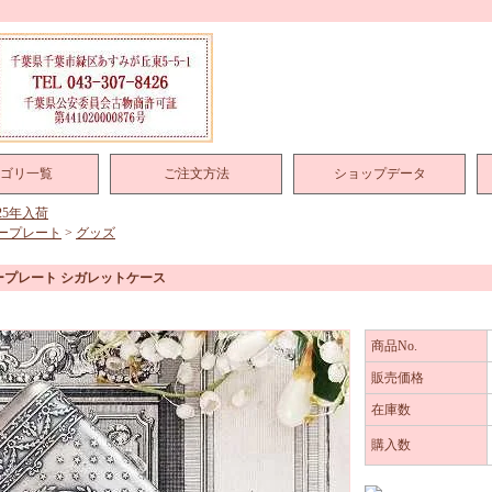
ゴリ一覧
ご注文方法
ショップデータ
025年入荷
ープレート
>
グッズ
ープレート シガレットケース
商品No.
販売価格
在庫数
購入数