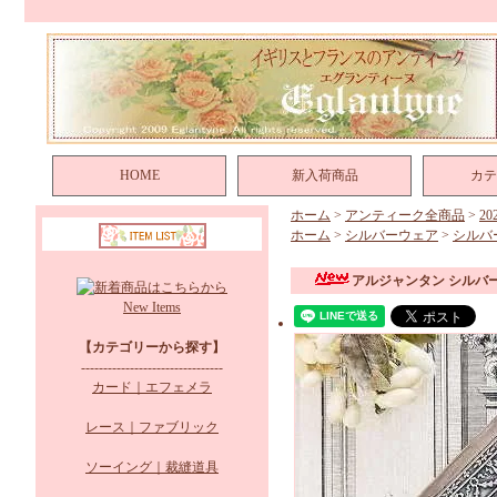
HOME
新入荷商品
カテ
ホーム
>
アンティーク全商品
>
2
ホーム
>
シルバーウェア
>
シルバ
アルジャンタン シルバ
New Items
【カテゴリーから探す】
--------------------------------
カード｜エフェメラ
レース｜ファブリック
ソーイング｜裁縫道具