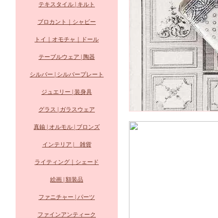
テキスタイル | キルト
ブロカント｜シャビー
トイ｜オモチャ｜ドール
テーブルウェア | 陶器
シルバー | シルバープレート
ジュエリー | 装身具
グラス | ガラスウェア
真鍮 | オルモル | ブロンズ
インテリア | 雑貨
ライティング｜シェード
絵画 | 額装品
ファニチャー | パーツ
ファインアンティーク