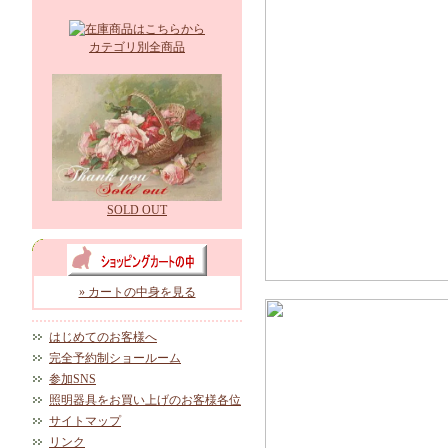
カテゴリ別全商品
SOLD OUT
» カートの中身を見る
はじめてのお客様へ
完全予約制ショールーム
参加SNS
照明器具をお買い上げのお客様各位
サイトマップ
リンク