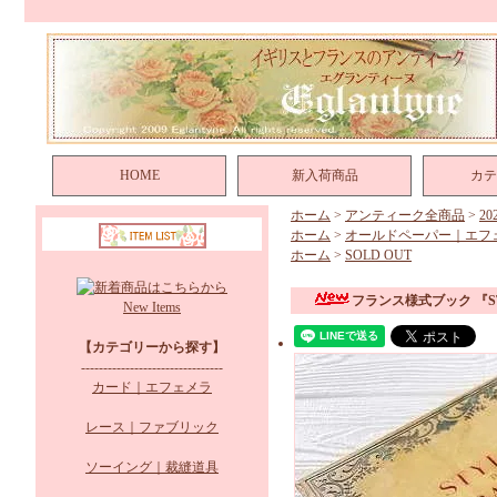
HOME
新入荷商品
カテ
ホーム
>
アンティーク全商品
>
2
ホーム
>
オールドペーパー｜エフ
ホーム
>
SOLD OUT
フランス様式ブック 『STY
New Items
【カテゴリーから探す】
--------------------------------
カード｜エフェメラ
レース｜ファブリック
ソーイング｜裁縫道具