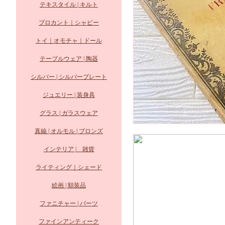
テキスタイル | キルト
ブロカント｜シャビー
トイ｜オモチャ｜ドール
テーブルウェア | 陶器
シルバー | シルバープレート
ジュエリー | 装身具
グラス | ガラスウェア
真鍮 | オルモル | ブロンズ
インテリア | 雑貨
ライティング｜シェード
絵画 | 額装品
ファニチャー | パーツ
ファインアンティーク