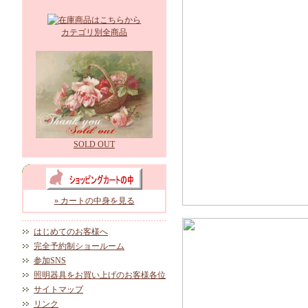
カテゴリ別全商品
SOLD OUT
» カートの中身を見る
はじめてのお客様へ
完全予約制ショールーム
参加SNS
照明器具をお買い上げのお客様各位
サイトマップ
リンク