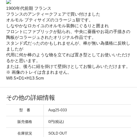
1900年代前期 フランス
フランスのアンティークフェアで買い付けました
オルモル プティサイズのコラージュ額です。
しなやかなロカイユのオルモル装飾にぐるりと囲まれ
フロントにファブリックが貼られ、中央に薔薇やお花の手描きの
陶板がコラージュされたオリジナル作品です。
スタンド式だったのかもしれませんが、棒が無い為価格に反映し
ましたが
代用に何か棒のような物を立てれば置き型としてお使いいただけ
るかと思います。
または、後ろに紐を掛けて壁掛けとしてお愉しみいただけます。
※ 画像のトレイは含まれません。
W8.5×D1×H13.5cm
その他の詳細情報
型 番
Aug25-033
販売価格
0円(税込)
在庫状況
SOLD OUT