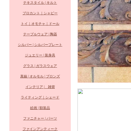
テキスタイル | キルト
ブロカント｜シャビー
トイ｜オモチャ｜ドール
テーブルウェア | 陶器
シルバー | シルバープレート
ジュエリー | 装身具
グラス | ガラスウェア
真鍮 | オルモル | ブロンズ
インテリア | 雑貨
ライティング｜シェード
絵画 | 額装品
ファニチャー | パーツ
ファインアンティーク