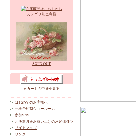
カテゴリ別全商品
SOLD OUT
» カートの中身を見る
はじめてのお客様へ
完全予約制ショールーム
参加SNS
照明器具をお買い上げのお客様各位
サイトマップ
リンク