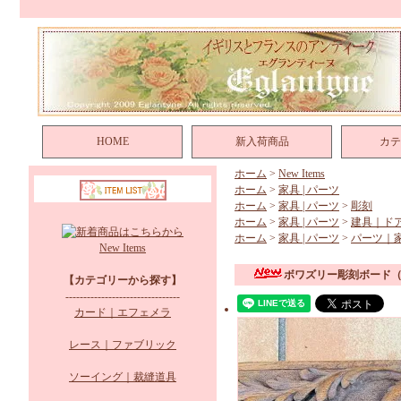
HOME
新入荷商品
カテ
ホーム
>
New Items
ホーム
>
家具 | パーツ
ホーム
>
家具 | パーツ
>
彫刻
ホーム
>
家具 | パーツ
>
建具｜ド
ホーム
>
家具 | パーツ
>
パーツ｜
New Items
ボワズリー彫刻ボード
（
【カテゴリーから探す】
--------------------------------
カード｜エフェメラ
レース｜ファブリック
ソーイング｜裁縫道具