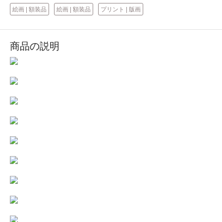
絵画 | 額装品
絵画 | 額装品
プリント | 版画
商品の説明