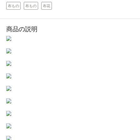
布もの
布もの
布花
商品の説明