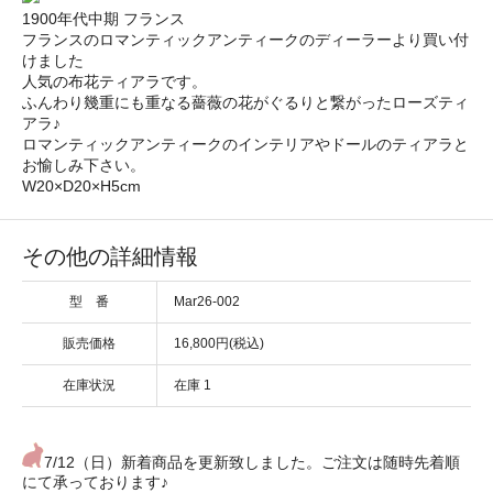
1900年代中期 フランス
フランスのロマンティックアンティークのディーラーより買い付
けました
人気の布花ティアラです。
ふんわり幾重にも重なる薔薇の花がぐるりと繋がったローズティ
アラ♪
ロマンティックアンティークのインテリアやドールのティアラと
お愉しみ下さい。
W20×D20×H5cm
その他の詳細情報
型 番
Mar26-002
販売価格
16,800円(税込)
在庫状況
在庫 1
7/12（日）新着商品を更新致しました。ご注文は随時先着順
にて承っております♪