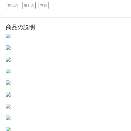
布もの
布もの
布花
商品の説明