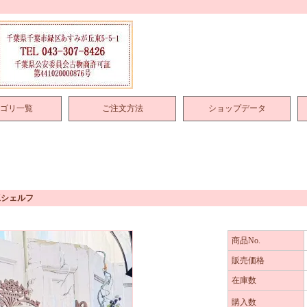
ゴリ一覧
ご注文方法
ショップデータ
工シェルフ
商品No.
販売価格
在庫数
購入数