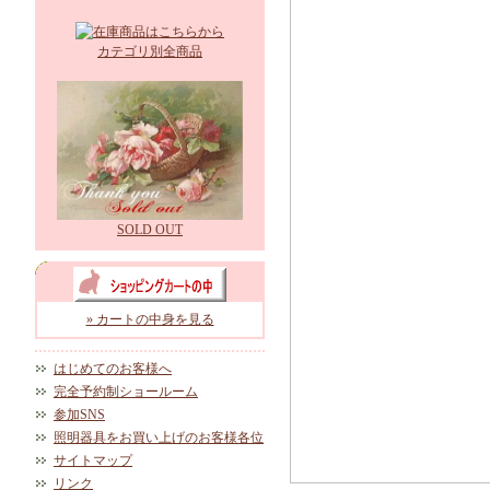
カテゴリ別全商品
SOLD OUT
» カートの中身を見る
はじめてのお客様へ
完全予約制ショールーム
参加SNS
照明器具をお買い上げのお客様各位
サイトマップ
リンク