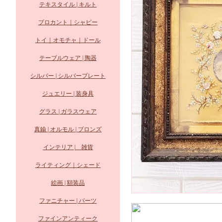
テキスタイル | キルト
ブロカント｜シャビー
トイ｜オモチャ｜ドール
テーブルウェア | 陶器
シルバー | シルバープレート
ジュエリー | 装身具
グラス | ガラスウェア
真鍮 | オルモル | ブロンズ
インテリア | 雑貨
ライティング｜シェード
絵画 | 額装品
ファニチャー | パーツ
ファインアンティーク