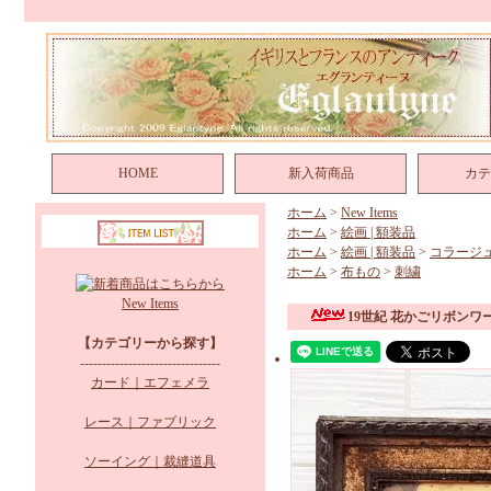
HOME
新入荷商品
カテ
ホーム
>
New Items
ホーム
>
絵画 | 額装品
ホーム
>
絵画 | 額装品
>
コラージ
ホーム
>
布もの
>
刺繍
New Items
19世紀 花かごリボン
【カテゴリーから探す】
--------------------------------
カード｜エフェメラ
レース｜ファブリック
ソーイング｜裁縫道具