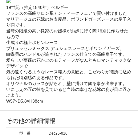
19世紀（推定1840年）ベルギー
フランスの高級サロン系アンティークフェアで買い付けました
マリアージュの花嫁のお支度品、ポワンドガーズレースの扇子入
り額です。
当時の階級の高い良家のお嬢様がお嫁に行く際 特別に作らせた
もので
生成りの極上ボビンレース、
ブリュッセルミックス デュシェスレースとポワンドガーズ、
白蝶貝のハンドルが施されたフランス仕立ての高級扇子です。
愛らしい薔薇の花かごのモティーフがなんともロマンティックな
デザインで
気の遠くなるようなレース職人の意匠と、こだわりが随所に込め
られた特別感のある作品です。
オリジナルのガラスが貼られ、壁に掛けて飾る事が出来ます。
いにしえの匠の技を見ていると当時の幸せな花嫁の姿が目に浮か
ぶよう。
W57×D5.8×H38cm
その他の詳細情報
型 番
Dec25-016