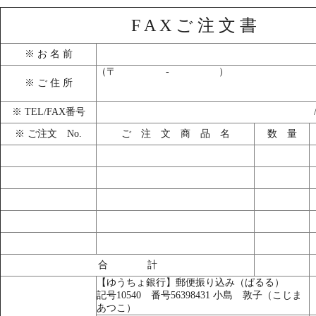
F A X ご 注 文 書
※ お 名 前
（〒 - ）
※ ご 住 所
※ TEL/FAX番号
※ ご注文 No.
ご 注 文 商 品 名
数 量
合 計
【ゆうちょ銀行】郵便振り込み（ぱるる）
記号10540 番号56398431 小島 敦子（こじま
あつこ）