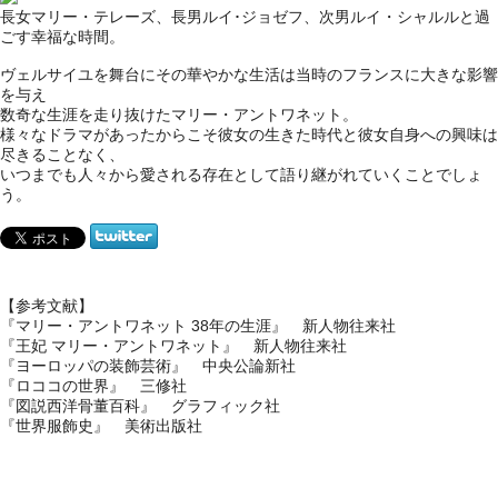
長女マリー・テレーズ、長男ルイ･ジョゼフ、次男ルイ・シャルルと過
ごす幸福な時間。
ヴェルサイユを舞台にその華やかな生活は当時のフランスに大きな影響
を与え
数奇な生涯を走り抜けたマリー・アントワネット。
様々なドラマがあったからこそ彼女の生きた時代と彼女自身への興味は
尽きることなく、
いつまでも人々から愛される存在として語り継がれていくことでしょ
う。
【参考文献】
『マリー・アントワネット 38年の生涯』 新人物往来社
『王妃 マリー・アントワネット』 新人物往来社
『ヨーロッパの装飾芸術』 中央公論新社
『ロココの世界』 三修社
『図説西洋骨董百科』 グラフィック社
『世界服飾史』 美術出版社