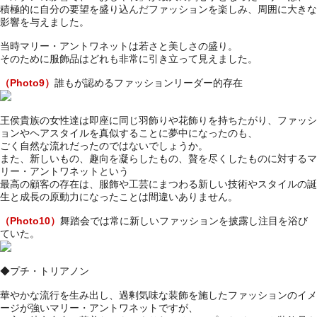
積極的に自分の要望を盛り込んだファッションを楽しみ、周囲に大きな
影響を与えました。
当時マリー・アントワネットは若さと美しさの盛り。
そのために服飾品はどれも非常に引き立って見えました。
（Photo9）
誰もが認めるファッションリーダー的存在
王侯貴族の女性達は即座に同じ羽飾りや花飾りを持ちたがり、ファッシ
ョンやヘアスタイルを真似することに夢中になったのも、
ごく自然な流れだったのではないでしょうか。
また、新しいもの、趣向を凝らしたもの、贅を尽くしたものに対するマ
リー・アントワネットという
最高の顧客の存在は、服飾や工芸にまつわる新しい技術やスタイルの誕
生と成長の原動力になったことは間違いありません。
（Photo10）
舞踏会では常に新しいファッションを披露し注目を浴び
ていた。
◆プチ・トリアノン
華やかな流行を生み出し、過剰気味な装飾を施したファッションのイメ
ージが強いマリー・アントワネットですが、