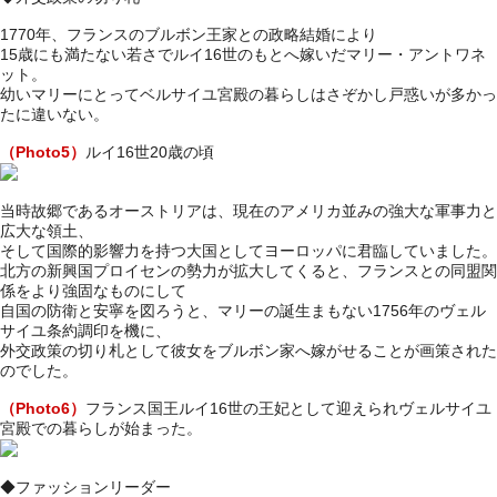
1770年、フランスのブルボン王家との政略結婚により
15歳にも満たない若さでルイ16世のもとへ嫁いだマリー・アントワネ
ット。
幼いマリーにとってベルサイユ宮殿の暮らしはさぞかし戸惑いが多かっ
たに違いない。
（Photo5）
ルイ16世20歳の頃
当時故郷であるオーストリアは、現在のアメリカ並みの強大な軍事力と
広大な領土、
そして国際的影響力を持つ大国としてヨーロッパに君臨していました。
北方の新興国プロイセンの勢力が拡大してくると、フランスとの同盟関
係をより強固なものにして
自国の防衛と安寧を図ろうと、マリーの誕生まもない1756年のヴェル
サイユ条約調印を機に、
外交政策の切り札として彼女をブルボン家へ嫁がせることが画策された
のでした。
（Photo6）
フランス国王ルイ16世の王妃として迎えられヴェルサイユ
宮殿での暮らしが始まった。
◆ファッションリーダー