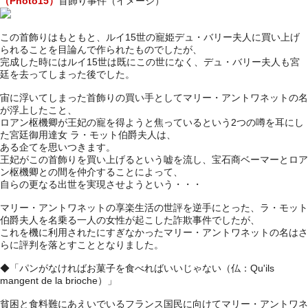
（Photo15）
首飾り事件（イメージ）
この首飾りはもともと、ルイ15世の寵姫デュ・バリー夫人に買い上げ
られることを目論んで作られたものでしたが、
完成した時にはルイ15世は既にこの世になく、デュ・バリー夫人も宮
廷を去ってしまった後でした。
宙に浮いてしまった首飾りの買い手としてマリー・アントワネットの名
が浮上したこと、
ロアン枢機卿が王妃の寵を得ようと焦っているという2つの噂を耳にし
た宮廷御用達女 ラ・モット伯爵夫人は、
ある企てを思いつきます。
王妃がこの首飾りを買い上げるという嘘を流し、宝石商ベーマーとロア
ン枢機卿との間を仲介することによって、
自らの更なる出世を実現させようという・・・
マリー・アントワネットの享楽生活の世評を逆手にとった、ラ・モット
伯爵夫人を名乗る一人の女性が起こした詐欺事件でしたが、
これを機に利用されたにすぎなかったマリー・アントワネットの名はさ
らに評判を落とすこととなりました。
◆「パンがなければお菓子を食べればいいじゃない（仏：Qu'ils
mangent de la brioche）」
貧困と食料難にあえいでいるフランス国民に向けてマリー・アントワネ