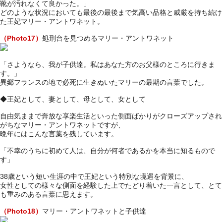
靴が汚れなくて良かった。」
どのような状況においても最後の最後まで気高い品格と威厳を持ち続け
た王妃マリー・アントワネット。
（Photo17）
処刑台を見つめるマリー・アントワネット
「さようなら、我が子供達。私はあなた方のお父様のところに行きま
す。」
異郷フランスの地で必死に生きぬいたマリーの最期の言葉でした。
◆王妃として、妻として、母として、女として
自由気ままで奔放な享楽生活といった側面ばかりがクローズアップされ
がちなマリー・アントワネットですが、
晩年にはこんな言葉を残しています。
「不幸のうちに初めて人は、自分が何者であるかを本当に知るもので
す」
38歳という短い生涯の中で王妃という特別な境遇を背景に、
女性としての様々な側面を経験した上でたどり着いた一言として、とて
も重みのある言葉に思えます。
（Photo18）
マリー・アントワネットと子供達