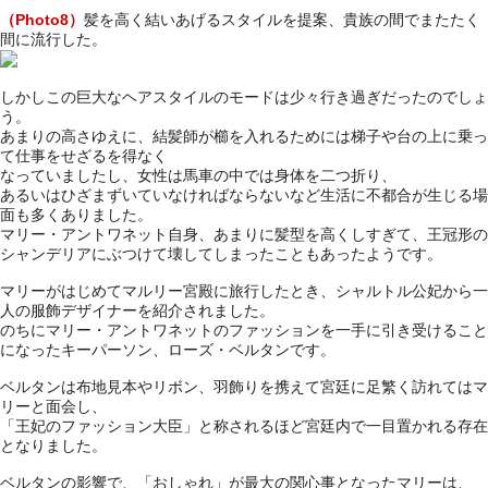
（Photo8）
髪を高く結いあげるスタイルを提案、貴族の間でまたたく
間に流行した。
しかしこの巨大なヘアスタイルのモードは少々行き過ぎだったのでしょ
う。
あまりの高さゆえに、結髪師が櫛を入れるためには梯子や台の上に乗っ
て仕事をせざるを得なく
なっていましたし、女性は馬車の中では身体を二つ折り、
あるいはひざまずいていなければならないなど生活に不都合が生じる場
面も多くありました。
マリー・アントワネット自身、あまりに髪型を高くしすぎて、王冠形の
シャンデリアにぶつけて壊してしまったこともあったようです。
マリーがはじめてマルリー宮殿に旅行したとき、シャルトル公妃から一
人の服飾デザイナーを紹介されました。
のちにマリー・アントワネットのファッションを一手に引き受けること
になったキーパーソン、ローズ・ベルタンです。
ベルタンは布地見本やリボン、羽飾りを携えて宮廷に足繁く訪れてはマ
リーと面会し、
「王妃のファッション大臣」と称されるほど宮廷内で一目置かれる存在
となりました。
ベルタンの影響で、「おしゃれ」が最大の関心事となったマリーは、