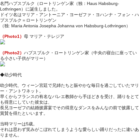
名門ハプスブルク（ロートリンゲン家（独：Haus Habsburg-
Lothringen）に誕生しました。
ドイツ名はマリア・アントーニア・ヨーゼファ・ヨハンナ・フォン・ハ
プスブルク＝ロートリンゲン
（独: Maria Antonia Josepha Johanna von Habsburg-Lothringen）
（Photo1）
母 マリア・テレジア
（Photo2）
ハプスブルク・ロートリンゲン家（中央の寝台に座ってい
る小さい子供がマリー）
◆幼少時代
幼少時代、ウィーン宮廷で兄姉たちと賑やかな毎日を過ごしていたマリ
ー・アントワネット。
早くからフランスの有名なバレエ教師から手ほどきを受け、踊りをとて
も得意にしていた彼女は、
長兄ヨーゼフの結婚披露宴でその得意なダンスをみんなの前で披露して
賞賛を得たといいます。
当時マリーは5歳。
それは思わず笑みがこぼれてしまうような愛らしい踊りだったに違いあ
りません。