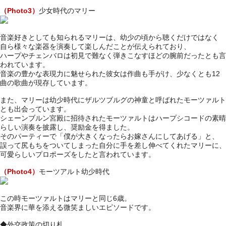
（Photo3）
少女時代のマリー
音楽好きとしても知られるマリーは、幼少の頃から聴くだけではなく
自ら様々な楽器を演奏して楽しんだことが伝えられており、
ハープやチェンバロは初見で難なく弾きこなすほどの腕前だったとも言
われています。
音楽の豊かな表現力に魅せられた彼女は作曲も手がけ、少なくとも12
曲の歌曲が現存しています。
また、マリーは幼少時代にザルツブルグの神童と呼ばれたモーツァルト
とも出会っています。
シェーンブルン宮殿に招待されたモーツァルトはハープシコードの素晴
らしい演奏を披露し、奨励金を得ました。
そのパーティーで「僕が大きくなったらお嫁さんにしてあげる」と、
誤って尻もちをついてしまった自分に手を差し伸べてくれたマリーに、
可愛らしいプロポーズをしたと言われています。
（Photo4）
モーツアルト幼少時代
この時モーツァルトはマリーと同じ6歳。
音楽界に華を添える微笑ましいエピソードです。
◆外交政策の切り札