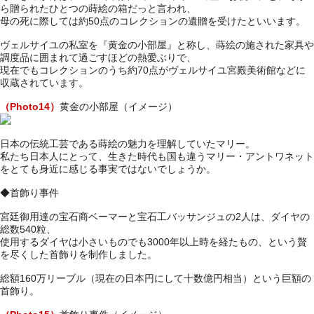
ら贈られたひとつの蒔絵の箱だっと言われ、
母の死に際しては約50点のコレクションの遺贈を受けたといいます。
ヴェルサイユの私室を『黄金の小部屋』と称し、蒔絵の施された家具や
調度品に囲まれて過ごすほどの熱愛ぶりで、
現在でもコレクションのうち約70点がヴェルサイユ宮殿美術館などに
収蔵されています。
（Photo14）
黄金の小部屋（イメージ）
日本の伝統工芸である蒔絵の魅力を理解していたマリー。
私たち日本人にとって、生きた時代も国も違うマリー・アントワネット
をとても身近に感じる事実ではないでしょうか。
◆首飾り事件
宮廷御用達の宝石商ベーマーと宝石工バッサンジュの2人は、ダイヤの
総数540粒、
使用するダイヤは小さいものでも3000年以上時を経たもの、という贅
を尽くした首飾りを制作しました。
総額160万リーブル（現在の日本円にして十数億円相当）という巨額の
首飾り。