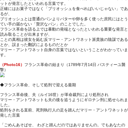
ットが発言したといわれる言葉です。
正確にはお菓子ではなく「ブリオッシュを食べればいいじゃない」であ
るが、
ブリオッシュとは普通のパンよりバターや卵を多く使った庶民にはとう
てい手の届かない「贅沢なパン」のことでした。
フランス革命を語る上では暴動の発端となったといわれる重要な発言と
読み取ることが出来ますが、
ことの真相は彼女を妬む反マリー・アントワネット派貴族の陰謀である
とか、誤まった翻訳によるものだとか
マリー・アントワネット自身の言葉ではないということがわかっていま
す。
（Photo16）
フランス革命の始まり（1789年7月14日 バスティーユ襲
撃）
◆フランス革命、そして処刑で迎える最期
フランス革命後、夫（ルイ16世）が革命裁判により処刑され
マリー・アントワネットも夫の後を追うようにギロチン刑に処せられま
した。
処刑をされる直前、死刑執行人の足を踏んだマリー・アントワネットが
発した言葉
「ごめんあそばせ、 わざと踏んだのではありませんの。でもあなたの