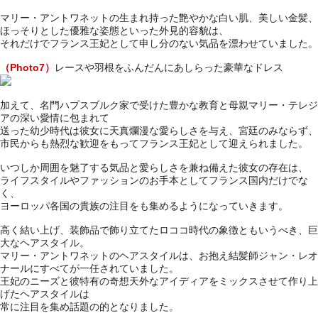
マリー・アントワネットの生まれ持った艶やかな白い肌、美しい金髪、
ほっそりとした優雅な姿態といった外見的容貌は、
それだけでフランス王妃として申し分のない気品を漂わせていました。
（Photo7）
レースや羽根をふんだんにあしらった豪華なドレス
加えて、名門ハプスブルク家で受けた豊かな教育と母親マリー・テレジ
アの深い愛情に包まれて
送った幼少時代は彼女に天真爛漫な愛らしさを与え、宮廷のみならず、
市民からも熱烈な歓迎をもってフランス王妃として迎えられました。
いつしか周囲を魅了する気品と愛らしさを兼ね備えた彼女の存在は、
ライフスタイルやファッションのお手本としてフランス国内だけでな
く、
ヨーロッパ各国の貴族の注目をも集めるようになっていきます。
高く結い上げ、装飾品で飾り立てたロココ時代の象徴ともいうべき、巨
大なヘアスタイル。
マリー・アントワネットのヘアスタイルは、お抱え結髪師ジャン・レオ
ナールにすべてが一任されていました。
王妃のニーズと彼特有の奇想天外なアイディアをミックスさせて作り上
げたヘアスタイルは
常に注目を集め話題の的となりました。