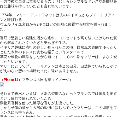
一方で彼女自身は華美なるものよりむしろシンプルなドレスや装飾品を
好む趣味を持っていたとも言われています。
1774年、マリー・アントワネットは夫のルイ16世からプチ・トリアノ
ンと呼ばれる
ヴェルサイユ宮殿から2キロほどの距離に位置する離宮を贈られまし
た。
退屈で堅苦しい宮廷生活から逃れ、コルセットや高く結い上げられた髪
から解放されたくつろぎと安らぎの生活。
イギリス趣味に流行の兆しが見られたこの頃、自然風の庭園でゆったり
とした木綿のドレスに麦わら帽子というスタイルで
草花や動物の世話をしながら過ごすここでの生活をマリーはこよなく愛
したといいます。
マリーにとってプチ・トリアノンは本当の自分、自然体でいられるかけ
がえのない憩いの場所だったに違いありません。
（Photo11）
フランスの田舎家（イメージ）
それまで香水といえば、入浴の習慣のなかったフランスでは体臭を消す
という目的で使われていたため、
動物系香料を使った濃厚な香りが主流でした。
しかし子供の頃から入浴の習慣に親しんでいたマリーは、この習慣をフ
ランスにも持ち込み、
香水についても植物を使ったナチュラルで軽やかな香りを愛用しまし