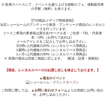
※ 駐車スペースにて、イベントを盛り上げる移動カフェ、移動販売車
の手配（無料）を承ります。
【TV/雑誌/メディア関係者様】
当店ショールームのアンティーク家具・アンティーク商品のレンタルリ
ースを行っています。
リースご希望の業者様は貴社名/サークル名・ご住所・TEL・代表者
名・URL（お持ちであれば）
メールアドレスをご記入してお申し込み下さい。
3日間=上代価格の20%（レンタルリース用商品）
1週間=上代価格の25%（レンタルリース用商品）
1ヶ月=上代価格の30%（レンタルリース用商品）
※ 長期の場合は別途ご相談に応じます。 （配送・設置・保険別）
【現在、レンタルスペースのお貸し出しを休止しております。】
▲過去のイベント
ご利用に際しては、
▲お問い合わせフォーム
よりお気軽にお問い合わ
せ、お申し込みください。