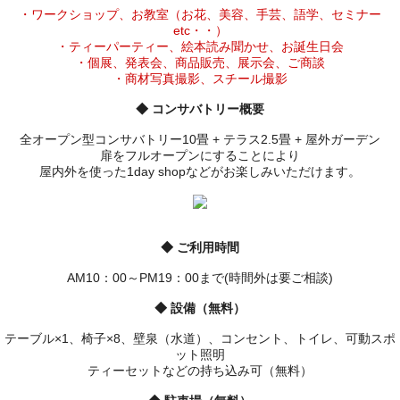
・ワークショップ、お教室（お花、美容、手芸、語学、セミナー
etc・・）
・ティーパーティー、絵本読み聞かせ、お誕生日会
・個展、発表会、商品販売、展示会、ご商談
・商材写真撮影、スチール撮影
◆ コンサバトリー概要
全オープン型コンサバトリー10畳 + テラス2.5畳 + 屋外ガーデン
扉をフルオープンにすることにより
屋内外を使った1day shopなどがお楽しみいただけます。
◆ ご利用時間
AM10：00～PM19：00まで(時間外は要ご相談)
◆ 設備（無料）
テーブル×1、椅子×8、壁泉（水道）、コンセント、トイレ、可動スポ
ット照明
ティーセットなどの持ち込み可（無料）