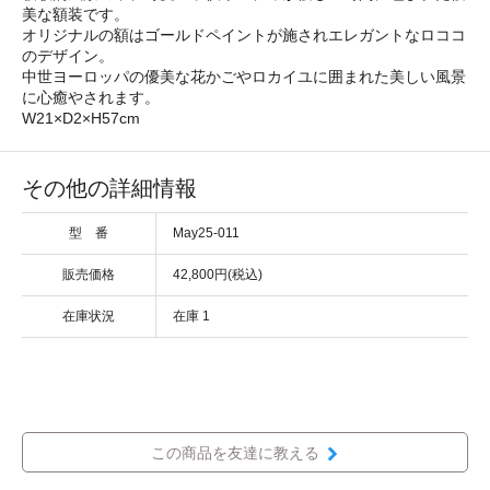
美な額装です。
オリジナルの額はゴールドペイントが施されエレガントなロココ
のデザイン。
中世ヨーロッパの優美な花かごやロカイユに囲まれた美しい風景
に心癒やされます。
W21×D2×H57cm
その他の詳細情報
型 番
May25-011
販売価格
42,800円(税込)
在庫状況
在庫 1
この商品を友達に教える