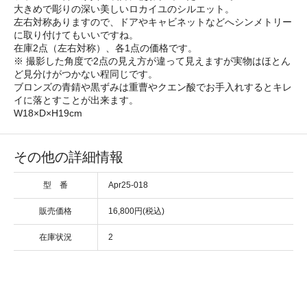
大きめで彫りの深い美しいロカイユのシルエット。
左右対称ありますので、ドアやキャビネットなどへシンメトリー
に取り付けてもいいですね。
在庫2点（左右対称）、各1点の価格です。
※ 撮影した角度で2点の見え方が違って見えますが実物はほとん
ど見分けがつかない程同じです。
ブロンズの青錆や黒ずみは重曹やクエン酸でお手入れするとキレ
イに落とすことが出来ます。
W18×D×H19cm
その他の詳細情報
型 番
Apr25-018
販売価格
16,800円(税込)
在庫状況
2