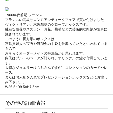
1900年代前期 フランス
フランスの高級サロン系アンティークフェアで買い付けました
ヴィクトリアン、木製彫刻のグローブボックスです。
繊細な薔薇やスズラン、お花、葡萄などの芸術的な彫刻が随所に
施されています。
このように長方形のボックスは
宮廷貴婦人の宝石や舞踏会の手袋を仕舞っていたといわれている
もので
おそらくオーダーメイドの特注品かと思われます。
内側はブルーのベロアが貼られ、オリジナルの鍵が付属していま
す。
大切なジュエリーはもちろんですが、コレクションのカードやレ
ース、
またはお人形を入れてプレゼンテーションボックスなどにお愉し
み下さい。。
W26.5×D9.5×H7.3cm
その他の詳細情報