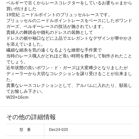
ベルギーで古くからレースコレクターをしているお婆ちゃまから
買い付けました
19世紀 ニードルポイントのブリュッセルレースです。
ブリュッセルのニードルポイントレースをベースにしたポワンド
ガーズ、ベルギーレースの技法が施されています。
貴婦人の舞踏会や婚礼のドレスの装飾として
ドレスの裾や袖口などに上品でエレガントなデザインが華やかさ
を添えていました。
繊細な細糸を気の遠くなるような緻密な手作業で
当時のレース職人がどれほど長い時間を費やして制作されたこと
でしょう。
近年状態の良いポワン・ド・ガーズは大変稀少となりましたが
ディーラーから大切なコレクションを譲り受けることが出来まし
た。
貴重なレースコレクションとして、アルバムに入れたり、額装し
てお愉しみ下さい。
W20×16cm
その他の詳細情報
型 番
Dec24-020