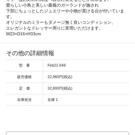
愛らしい小鳥と美しい薔薇のガーランドが施され
下部にちょっとしたジュエリーや小物が置ける台が付いていま
す。
オリジナルのミラーもダメージ無く良いコンディション、
エレガントなドレッサー周りに実用いただけます。
W23×D16×H33cm
その他の詳細情報
型 番
Feb21-049
販売価格
22,960円(税込)
定 価
32,800円(税込)
在庫状況
在庫 1