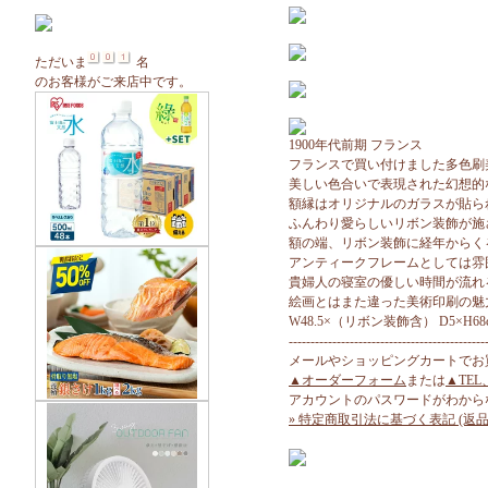
ただいま
名
のお客様がご来店中です。
1900年代前期 フランス
フランスで買い付けました多色刷
美しい色合いで表現された幻想的
額縁はオリジナルのガラスが貼ら
ふんわり愛らしいリボン装飾が施
額の端、リボン装飾に経年からく
アンティークフレームとしては雰
貴婦人の寝室の優しい時間が流れ
絵画とはまた違った美術印刷の魅
W48.5×（リボン装飾含） D5×H68
---------------------------------------------
メールやショッピングカートでお
▲オーダーフォーム
または
▲TEL
アカウントのパスワードがわから
» 特定商取引法に基づく表記 (返品