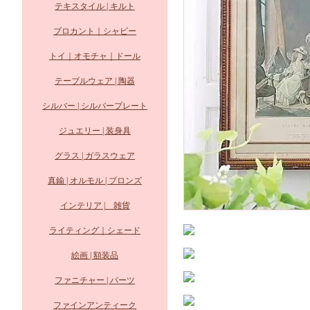
テキスタイル | キルト
ブロカント｜シャビー
トイ｜オモチャ｜ドール
テーブルウェア | 陶器
シルバー | シルバープレート
ジュエリー | 装身具
グラス | ガラスウェア
真鍮 | オルモル | ブロンズ
インテリア | 雑貨
ライティング｜シェード
絵画 | 額装品
ファニチャー | パーツ
ファインアンティーク