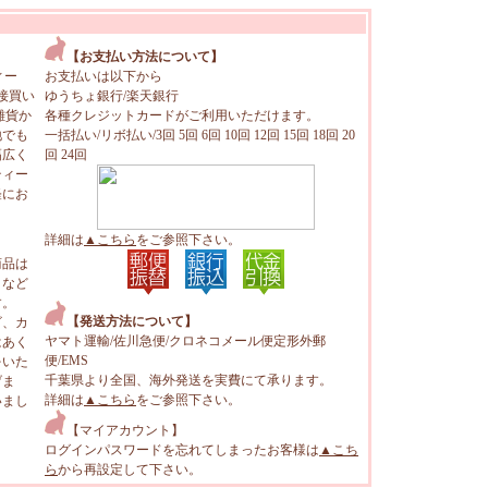
【お支払い方法について】
ィー
お支払いは以下から
接買い
ゆうちょ銀行/楽天銀行
雑貨か
各種クレジットカードがご利用いただけます。
地でも
一括払い/リボ払い/3回 5回 6回 10回 12回 15回 18回 20
幅広く
回 24回
ティー
軽にお
詳細は
▲こちら
をご参照下さい。
商品は
トなど
す。
【発送方法について】
ビ、カ
ヤマト運輸/佐川急便/クロネコメール便定形外郵
はあく
便/EMS
をいた
千葉県より全国、海外発送を実費にて承ります。
げま
詳細は
▲こちら
をご参照下さい。
いまし
【マイアカウント】
ログインパスワードを忘れてしまったお客様は
▲こち
ら
から再設定して下さい。