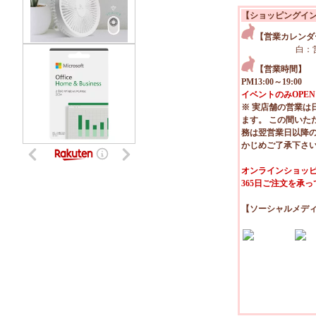
【ショッピングイ
【営業カレンダ
白：
【営業時間】
PM13:00～19:00
イベントのみOPEN
※ 実店舗の営業は
ます。 この間いた
務は翌営業日以降
かじめご了承下さ
オンラインショッピ
365日ご注文を承
【ソーシャルメデ