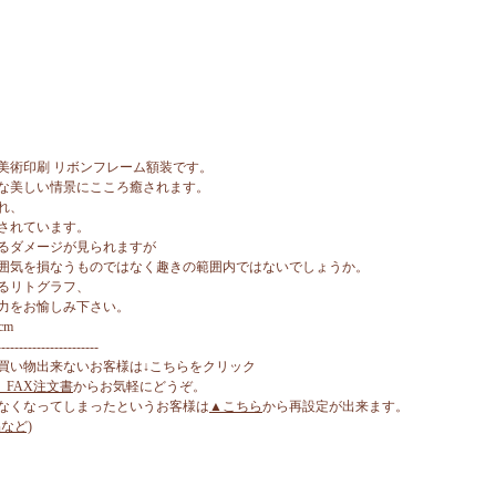
美術印刷 リボンフレーム額装です。
な美しい情景にこころ癒されます。
れ、
されています。
るダメージが見られますが
囲気を損なうものではなく趣きの範囲内ではないでしょうか。
るリトグラフ、
力をお愉しみ下さい。
cm
-----------------------
買い物出来ないお客様は↓こちらをクリック
、FAX注文書
からお気軽にどうぞ。
なくなってしまったというお客様は
▲こちら
から再設定が出来ます。
など)