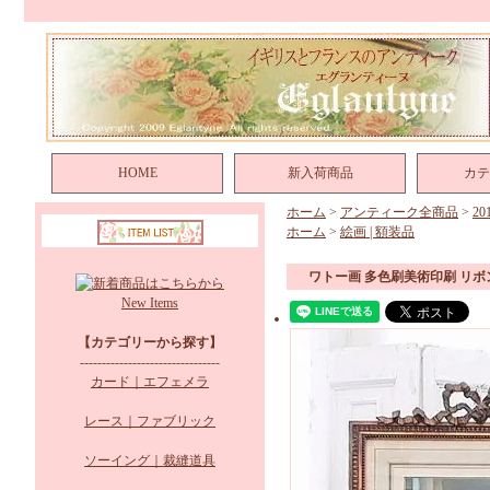
HOME
新入荷商品
カテ
ホーム
>
アンティーク全商品
>
2
ホーム
>
絵画 | 額装品
ワトー画 多色刷美術印刷 リ
New Items
【カテゴリーから探す】
--------------------------------
カード｜エフェメラ
レース｜ファブリック
ソーイング｜裁縫道具