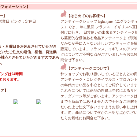
ンフォメーション】
ー】
【はじめてのお客様へ】
営業日 ピンク：定休日
アンティークショップ Eglantyne（エグランテ
ヌ）では、 年に数回 フランス、イギリスへ直
付けに行き、 日常使いの出来るアンティーク
ら芸術的な価値ある逸品アンティークまで現
なかなか手に入らない珍しいアンティークを
日・月曜日をお休みさせていただき
販売しています。フランス、イギリスのアン
だいたご注文の返信、梱包、発送業
クについてご不明な点がございましたらお気
の対応とさせていただきますのであら
問合せ下さい。
い。
【アンティークについて】
ングは24時間
弊ショップでお取り扱いしているほとんどの
っております。
アンティーク・コレクテイブルズ・ブロカン
の年代の古い品を中心としてご紹介していま
ィア】
これらについては商品の性質上年代によるサ
ケ、ダメージ等がございます。アンティーク
までも新品ではありませんので十分なご理解
だいた上ご注文下さいますようお願い申し上
す。尚、商品について何かご不明な点がござ
たらお気軽にお問合せ下さい。