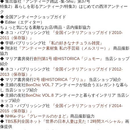
◆ 集出版社『アンティーク雑誌 -集-Shu』第37号
特集2）暮らしを彩るアンティーク/特集3）はじめての西洋アンティー
ク
◆ 全国アンティークショップガイド
◆ Editer（エディター）
ちょっと気になる素敵なお店/商品・店内撮影協力
◆ ネコ・パブリッシング社
『全国インテリアショップガイド2010-
2011（保存版）』
◆ 学研パブリッシング社
『私の好きなナチュラル雑貨』
◆ 翔泳社
『アンティーク素材集 私の手芸箱（メルスリー）』
商品撮影
協力
◆ マリア書房発行
創刊第1号 瞳HISTORICA『ジュモー』
当店ショップ
紹介
◆ ネコ・パブリッシング社
『全国インテリアショップガイド2012-
2013（保存版）』
◆ マリア書房発行
2号 瞳HISTORICA『ブリュ』
当店ショップ紹介
◆ 主婦の友社
BonChic VOL.7
アンティークが似合うエレガントな暮ら
し 当店ショップ紹介
◆ 主婦の友社
BonChic VOL.8
アンティークと暮らすインテリア 当店シ
ョップ紹介
◆ ネコ・パブリッシング社
『全国インテリアショップガイド2014-
2015（保存版）』
◆
NHKe-テレ『グレーテルのかまど』
商品撮影協力
◆
TBS系列全国ネット『世界の日本人妻は見た！2時間スペシャル』
画
像提供