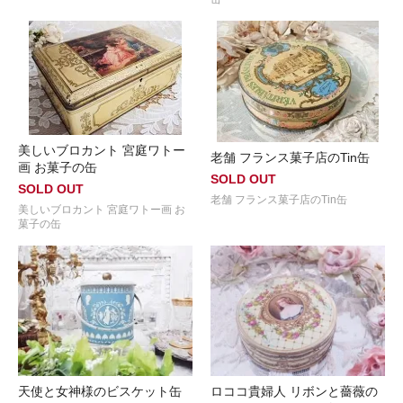
美しいブロカント 宮庭ワトー
老舗 フランス菓子店のTin缶
画 お菓子の缶
SOLD OUT
SOLD OUT
老舗 フランス菓子店のTin缶
美しいブロカント 宮庭ワトー画 お
菓子の缶
天使と女神様のビスケット缶
ロココ貴婦人 リボンと薔薇の