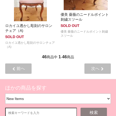
優美 薔薇のニードルポイント
刺繍スツール
ロカイユ透かし彫刻のサロン
SOLD OUT
チェア（A)
優美 薔薇のニードルポイント刺繍
スツール
SOLD OUT
ロカイユ透かし彫刻のサロンチェア
（A)
46
1
46
商品中
-
商品
前へ
次へ
ほかの商品を探す
検索