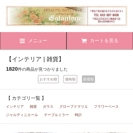
メニュー
カートを見る
【インテリア | 雑貨】
1820
件の商品が見つかりました
おすすめ順
価格順
新着順
【 カテゴリ一覧 】
インテリア
雑貨
ガラス
グローブドマリエ
フラワーベース
ジャルディニエール
テーブルミラー
時計