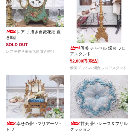
レア 手描き薔薇花紋 置
き時計
SOLD OUT
優美 チャペル 燭台 フロ
レア 手描き薔薇花紋 置き時計
アスタンド
52,800円(税込)
優美 チャペル 燭台 フロアスタンド
幸せの蒼いマリアージュ
甘美 蒼いレース＆フリル
トワ
クッション