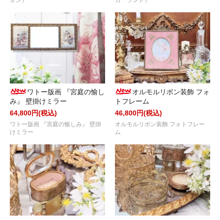
オン）
ガーランド）
ワトー版画 『宮庭の愉し
オルモルリボン装飾 フォ
み』 壁掛けミラー
トフレーム
64,800円(税込)
46,800円(税込)
ワトー版画 『宮庭の愉しみ』 壁掛
オルモルリボン装飾 フォトフレー
けミラー
ム