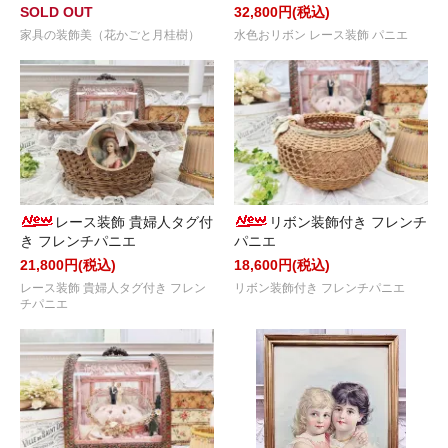
SOLD OUT
32,800円(税込)
家具の装飾美（花かごと月桂樹）
水色おリボン レース装飾 パニエ
レース装飾 貴婦人タグ付
リボン装飾付き フレンチ
き フレンチパニエ
パニエ
21,800円(税込)
18,600円(税込)
レース装飾 貴婦人タグ付き フレン
リボン装飾付き フレンチパニエ
チパニエ