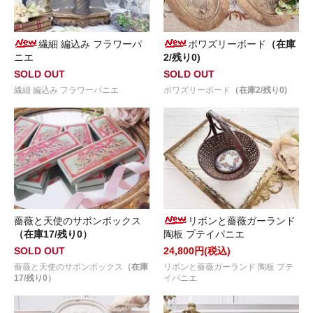
繊細 編込み フラワーパ
ボワズリーボード
（在庫
ニエ
2/残り0)
SOLD OUT
SOLD OUT
繊細 編込み フラワーパニエ
ボワズリーボード
（在庫2/残り0)
薔薇と天使のサボンボックス
リボンと薔薇ガーランド
（在庫17/残り0）
陶板 プテイパニエ
SOLD OUT
24,800円(税込)
薔薇と天使のサボンボックス
（在庫
リボンと薔薇ガーランド 陶板 プテ
17/残り0）
イパニエ