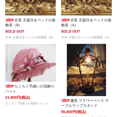
甘美 天蓋付きベッドの装
甘美 天蓋付きベッドの装
飾美（B）
飾美（A）
SOLD OUT
SOLD OUT
甘美 天蓋付きベッドの装飾美（B）
甘美 天蓋付きベッドの装飾美（A）
ちくちく手縫いの花飾り
ハット
21,800円(税込)
優美 フラワーベース テ
ちくちく手縫いの花飾りハット
ーブルランプスタンド
56,800円(税込)