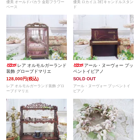
優美 オールドバカラ 金彩フラワー
優美 ロカイユ 3灯キャンドルスタン
ベース
ド
レア オルモルガーランド
アール・ヌーヴォー プッ
装飾 グローブドマリエ
ペントイピアノ
128,000円(税込)
SOLD OUT
レア オルモルガーランド装飾 グロ
アール・ヌーヴォー プッペントイ
ーブドマリエ
ピアノ